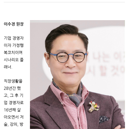
이수경 원장
기업 경영자
이자 가정행
복코치이며
시나리오 플
래너.
직장생활을
28년간 했
고, 그 후 기
업 경영자로
16년째 살
아오면서 저
술, 강의, 방