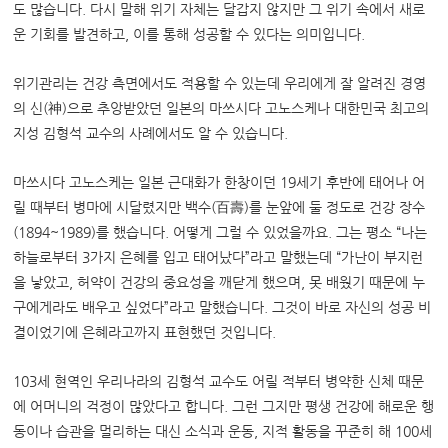
도 많습니다. 다시 말해 위기 자체는 달갑지 않지만 그 위기 속에서 새로
운 기회를 발견하고, 이를 통해 성공할 수 있다는 의미입니다.
위기관리는 건강 측면에서도 적용할 수 있는데 우리에게 잘 알려진 경영
의 신(神)으로 추앙받았던 일본의 마쓰시다 고노스케나 대한민국 최고의
지성 김형석 교수의 사례에서도 알 수 있습니다.
마쓰시다 고노스케는 일본 근대화가 한창이던 19세기 후반에 태어나 어
릴 때부터 병마에 시달렸지만 백수(百壽)를 눈앞에 둘 정도로 건강 장수
(1894~1989)를 했습니다. 어떻게 그럴 수 있었을까요. 그는 평소 “나는
하늘로부터 3가지 은혜를 입고 태어났다”라고 말했는데 “가난이 부지런
을 낳았고, 허약이 건강의 중요성을 깨닫게 했으며, 못 배웠기 때문에 누
구에게라도 배우고 싶었다”라고 말했습니다. 그것이 바로 자신의 성공 비
결이었기에 은혜라고까지 표현했던 것입니다.
103세 현역인 우리나라의 김형석 교수도 어릴 적부터 병약한 신체 때문
에 어머니의 걱정이 많았다고 합니다. 그런 그지만 평생 건강에 해로운 행
동이나 습관을 멀리하는 대신 소식과 운동, 지적 활동을 꾸준히 해 100세