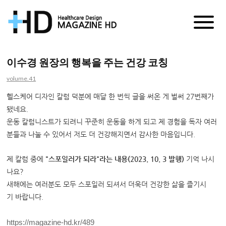
매
거
이수경 원장의 행복을 주는 건강 코칭
진
volume.41
HD
헬스케어 디자인 칼럼 덕분에 매달 한 번씩 글을 써온 게 벌써 27번째가
됐네요.
운동 칼럼니스트가 되려니 꾸준히 운동을 하게 되고 제 경험을 독자 여러
분들과 나눌 수 있어서 저도 더 건강해지면서 감사한 마음입니다.
제 칼럼 중에
"스포일러가 되라"라는 내용(2023. 10. 3 발행)
기억 나시
나요?
새해에는 여러분도 모두 스포일러 되셔서 더욱더 건강한 삶을 즐기시
기 바랍니다.
https://magazine-hd.kr/489