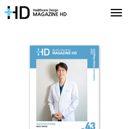
매
거
진
HD