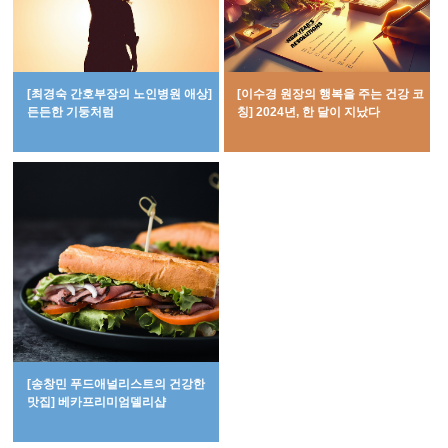
[최경숙 간호부장의 노인병원 애상]
[이수경 원장의 행복을 주는 건강 코
든든한 기둥처럼
칭] 2024년, 한 달이 지났다
[송창민 푸드애널리스트의 건강한
맛집] 베카프리미엄델리샵