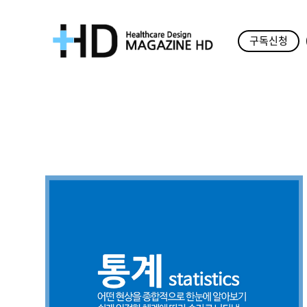
구독신청
매
거
진
HD