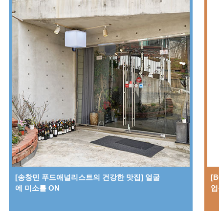
[송창민 푸드애널리스트의 건강한 맛집] 얼굴
[
에 미소를 ON
업