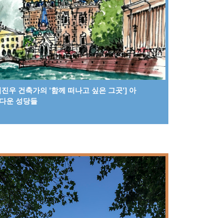
임진우 건축가의 '함께 떠나고 싶은 그곳'] 아
다운 성당들