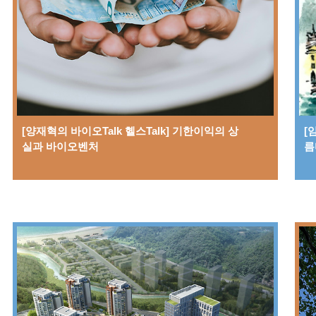
[양재혁의 바이오Talk 헬스Talk] 기한이익의 상
[
실과 바이오벤처
름