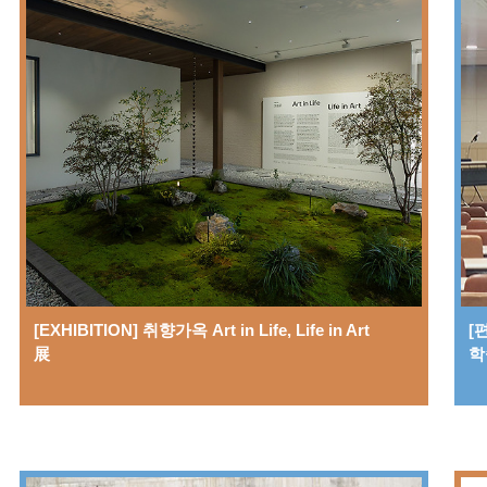
[EXHIBITION] 취향가옥 Art in Life, Life in Art
[
展
학