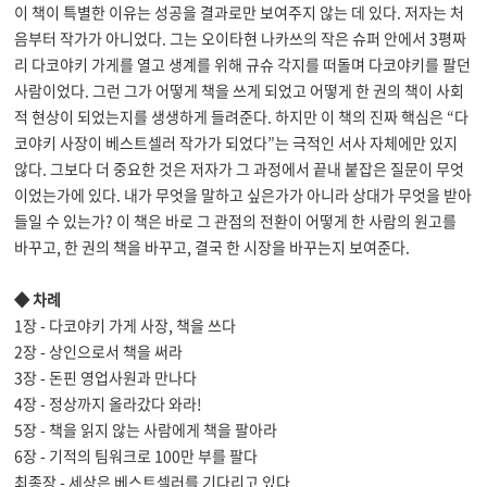
이 책이 특별한 이유는 성공을 결과로만 보여주지 않는 데 있다
.
저자는 처
음부터 작가가 아니었다
.
그는 오이타현 나카쓰의 작은 슈퍼 안에서
3
평짜
리 다코야키 가게를 열고 생계를 위해 규슈 각지를 떠돌며 다코야키를 팔던
사람이었다
.
그런 그가 어떻게 책을 쓰게 되었고 어떻게 한 권의 책이 사회
적 현상이 되었는지를 생생하게 들려준다
.
하지만 이 책의 진짜 핵심은
“
다
코야키 사장이 베스트셀러 작가가 되었다
”
는 극적인 서사 자체에만 있지
않다
.
그보다 더 중요한 것은 저자가 그 과정에서 끝내 붙잡은 질문이 무엇
이었는가에 있다
.
내가 무엇을 말하고 싶은가가 아니라 상대가 무엇을 받아
들일 수 있는가
?
이 책은 바로 그 관점의 전환이 어떻게 한 사람의 원고를
바꾸고
,
한 권의 책을 바꾸고
,
결국 한 시장을 바꾸는지 보여준다
.
◆
차례
1
장 - 다코야키 가게 사장
,
책을 쓰다
2
장 - 상인으로서 책을 써라
3
장 - 돈핀 영업사원과 만나다
4
장 - 정상까지 올라갔다 와라
!
5
장 - 책을 읽지 않는 사람에게 책을 팔아라
6
장 - 기적의 팀워크로
100
만 부를 팔다
최종장 - 세상은 베스트셀러를 기다리고 있다