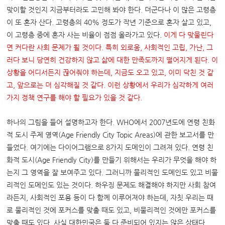
맞이할 것인지 지금부터라도 고민해 봐야 한다. 더군다나 이 많은 고령층
이 또 혼자 산다. 고령층의 40% 정도가 작년 기준으로 혼자 살고 있고,
이 고령층 중에 혼자 사는 비율이 점점 올라가고 있다.
이게 다 맞물린다
면 커다란 사회 문제가 될 것이다
.
특히 외로움
,
사회적인 고립
,
가난
,
그
러다 보니 당연히 건강하지 않고 삶에 대한 만족도까지 떨어지게 된다
.
이
상황을 어디서든지 끊어줘야 하는데
,
지금도 오고 있고
,
이미 닥친 것 같
고
,
앞으로는 더 심각해질 것 같다
.
이런 상황에서 우리가 심각하게 여러
가지 정책 연구를 해야 할 필요가 있을 것 같다
.
하나의 그림을 들어 설명하고자 한다. WHO에서 2007년도에 연령 친화
적 도시 주제 영역(Age Friendly City Topic Areas)에 관한 보고서를 만
들었다. 여기에는 다이어그램으로 8가지 도메인이 그려져 있다. 연령 친
화적 도시(Age Friendly City)를 만들기 위해서는 우리가 무엇을 해야 하
는지 그 영역을 잘 보여주고 있다. 그러니까 물리적인 도메인도 있고 비물
리적인 도메인도 있는 것이다. 하우징 문제도 해결해야 하지만 사회 참여
라든지, 사회적인 포용 등이 다 함께 이루어져야 하는데, 자칫 우리는 때
로 물리적인 것에 포커스를 맞출 때도 있고, 비물리적인 것에만 포커스를
맞출 때도 있다. 사실 대한민국은 둘 다 준비되어 있지는 않은 상태다.