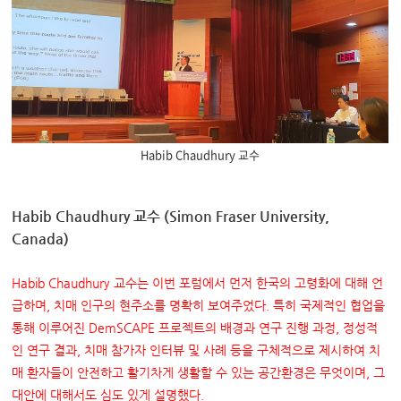
Habib Chaudhury 교수
Habib Chaudhury 교수 (Simon Fraser University,
Canada)
Habib Chaudhury
교수는 이번 포럼에서 먼저 한국의 고령화에 대해 언
급하며
,
치매 인구의 현주소를 명확히 보여주었다
.
특히 국제적인 협업을
통해 이루어진
DemSCAPE
프로젝트의 배경과 연구 진행 과정
,
정성적
인 연구 결과
,
치매 참가자 인터뷰 및 사례 등을 구체적으로 제시하여 치
매 환자들이 안전하고 활기차게 생활할 수 있는 공간환경은 무엇이며
,
그
대안에 대해서도 심도 있게 설명했다
.