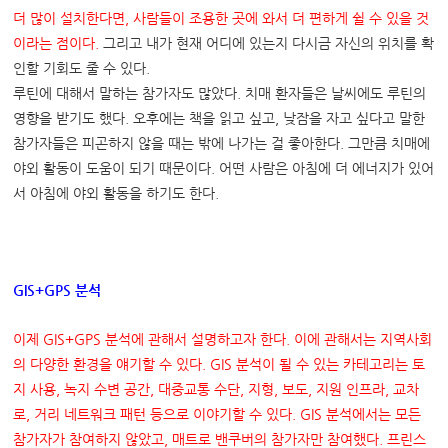
더 많이 설치한다면
,
사람들이 조용한 곳에 와서 더 편하게 쉴 수 있을 것
이라는 점이다
.
그리고 내가 현재 어디에 있는지 다시금 자신의 위치를 확
인할 기회도 줄 수 있다.
루틴에 대해서 말하는 참가자도 많았다. 치매 환자들은 날씨에도 루틴의
영향을 받기도 했다. 오후에는 책을 읽고 싶고, 낮잠을 자고 싶다고 말한
참가자들은 피곤하지 않을 때는 밖에 나가는 걸 좋아한다. 그만큼 치매에
야외 활동이 도움이 되기 때문이다. 어떤 사람은 아침에 더 에너지가 있어
서 아침에 야외 활동을 하기도 한다.
GIS+GPS
분석
이제
GIS+GPS
분석에 관해서 설명하고자 한다
.
이에 관해서는 지역사회
의 다양한 환경을 얘기할 수 있다
. GIS
분석이 될 수 있는 카테고리는 토
지 사용
,
녹지 수변 공간
,
대중교통 수단
,
지형
,
보도
,
지원 인프라
,
교차
로
,
거리 네트워크 패턴 등으로 이야기할 수 있다
. GIS
분석에서는 모든
참가자가 참여하지 않았고
,
매트로 밴쿠버의 참가자만 참여했다
.
프린스