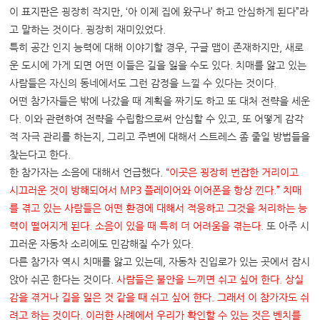
이 표지판은 굉장히 작지만, ‘아 이제 집에 왔구나’ 하고 안심하게 된다”라
고 말하는 것이다. 굉장히 재미있었다.
특히 공간 인지 능력에 대해 이야기할 경우, 구글 맵이 존재하지만, 새로
운 도시에 가게 되면 어떤 이들은 길을 잃을 수도 있다. 치매를 앓고 있는
사람들은 자신의 동네에서도 그런 감정을 느낄 수 있다는 것이다.
어떤 참가자들은 밖에 나갔을 때 계획을 짜기도 하고 또 대처 전략을 세운
다. 이와 관련하여 전략을 수립함으로써 안심할 수 있고, 또 어떻게 감각
적 자극 관리를 하는지, 그리고 주변에 대해서 스트레스 좀 줄일 방법들을
찾는다고 한다.
한 참가자는 소음에 대해서 언급했다.
“
이곳은 굉장히 번잡한 거리이고
시끄러운 것이 방해되어서
MP3
플레이어와 이어폰을 항상 낀다
.”
치매
를 겪고 있는 사람들은 어떤 환경에 대해서 적응하고 그것을 처리하는 능
력이 떨어지게 된다
.
소음이 있을 때 특히 더 어려움을 겪는다
.
또 아주 시
끄러운 자동차 소리에도 민감해질 수가 있다.
다른 참가자 역시 치매를 앓고 있는데, 자동차 진입로가 있는 곳에서 잠시
앉아 쉬곤 한다는 것이다.
사람들은 불안을 느끼면 쉬고 싶어 한다
.
상실
감을 겪거나 길을 잃은 것 같을 때 쉬고 싶어 한다
.
그래서 이 참가자도 쉬
려고 하는 것이다
.
이러한 사례에서 우리가 확인할 수 있는 것은 벤치를