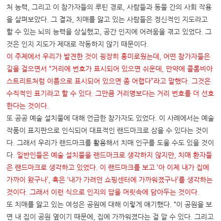
처 능력, 그리고 이 참가자들의 루틴 경로, 사람들과 동물 간의 사회 작용
을 살펴보았다. 그 결과, 치매를 앓고 있는 사람들은 정신적인 지도라고
할 수 있는 뇌의 능력을 상실했고, 공간 인지에 어려움을 겪고 있었다. 그
것은 인지 지도가 제대로 작동하지 않기 때문이다.
이 주제에서 우리가 발견한 것이 굉장히 흥미로웠는데
,
어떤 참가자들은
길을 걸으면서
“
거리에 번호가 표시되어 있으면 쉬운데
,
만약에 콜롬비아
스트리트처럼 이름으로 표시되어 있으면 좀 어렵다
”
라고 말했다
.
그것은
수직적인 표기라고 할 수 있다
.
그만큼 거리명보다는 거리 번호를 더 선호
한다는 것이다
.
또 공공 예술 설치물에 대해 언급한 참가자도 있었다. 이 사례에서는 예술
작품이 표지판으로 인식되어 대표적인 랜드마크로 삼을 수 있다는 것이
다. 그래서 우리가 랜드마크를 활용해서 치매 인구를 도울 수도 있을 것이
다.
일반인들은 예술 설치물을 랜드마크로 생각하지 않지만
,
치매 환자들
은 랜드마크로 생각하고 있었다
.
이 랜드마크를 보고
‘
아 이제 내가 집에
가까이 왔구나
’,
혹은
‘
내가 가려던 쇼핑센터에 가까워졌구나
’
를 생각하는
것이다
.
그래서 이런 식으로 인지의 답을 머릿속에 담아두는 것이다
.
또 치매를 앓고 있는 여성은 공원에 대해 이렇게 얘기했다. “이 공원을 보
면 내 집이 공원 옆이기 때문에, 집에 가까워졌다는 걸 알 수 있다. 그리고