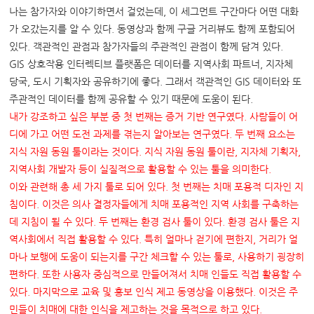
나는 참가자와 이야기하면서 걸었는데, 이 세그먼트 구간마다 어떤 대화
가 오갔는지를 알 수 있다. 동영상과 함께 구글 거리뷰도 함께 포함되어
있다. 객관적인 관점과 참가자들의 주관적인 관점이 함께 담겨 있다.
GIS 상호작용 인터렉티브 플랫폼은 데이터를 지역사회 파트너, 지자체
당국, 도시 기획자와 공유하기에 좋다. 그래서 객관적인 GIS 데이터와 또
주관적인 데이터를 함께 공유할 수 있기 때문에 도움이 된다.
내가 강조하고 싶은 부분 중 첫 번째는 증거 기반 연구였다
.
사람들이 어
디에 가고 어떤 도전 과제를 겪는지 알아보는 연구였다
.
두 번째 요소는
지식 자원 동원 툴이라는 것이다
.
지식 자원 동원 툴이란
,
지자체 기획자
,
지역사회 개발자 등이 실질적으로 활용할 수 있는 툴을 의미한다
.
이와 관련해 총 세 가지 툴로 되어 있다
.
첫 번째는 치매 포용적 디자인 지
침이다
.
이것은 의사 결정자들에게 치매 포용적인 지역 사회를 구축하는
데 지침이 될 수 있다
.
두 번째는 환경 검사 툴이 있다
.
환경 검사 툴은 지
역사회에서 직접 활용할 수 있다
.
특히 얼마나 걷기에 편한지
,
거리가 얼
마나 보행에 도움이 되는지를 구간 체크할 수 있는 툴로
,
사용하기 굉장히
편하다
.
또한 사용자 중심적으로 만들어져서 치매 인들도 직접 활용할 수
있다
.
마지막으로 교육 및 홍보 인식 제고 동영상을 이용했다
.
이것은 주
민들이 치매에 대한 인식을 제고하는 것을 목적으로 하고 있다
.