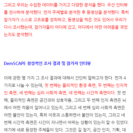
그리고 우리는 수집한 데이터를 가지고 다양한 분석을 했다
.
우선 인터뷰
를 전사하여 분석했다
.
먼저 주제별로 분석한 후 동영상을 분석했다
.
특히
참가자가 스스로 고프로를 장착하고
,
동영상을 찍은 것도 있어서 우리가
다시 조사했는데
,
참가자들이 어디에 갔고
,
어디에서 어떤 어려움을 겪었
는지도 분석했다
.
DemSCAPE
정성적인 조사 결과 및 참가자 인터뷰
이에 관한 몇 가지 그 조사 결과에 대해서 간단히 말하고자 한다. 먼저 4
가지로 나눌 수 있는데,
첫 번째는 물리적인 환경 측면
,
두 번째는 인지적
인 측면
,
세 번째는 심리 사회적 측면
,
네 번째는 시간적 측면이다
.
첫 번
째, 물리적인 측면은 공간과의 상호작용, 그리고 두 번째 인지 측면은 뇌
에서 어떤 작용이 일어나고 있는지, 그리고 세 번째 심리·사회적 측면은
어떤 불안이 있는지, 특히 이웃과 소통하면서 불안이 있는지, 그리고 네
번째 시간적 측면은 시간이 지나면서 바뀌는 상황이 있는지 알 수 있었다.
여기에 새로 등장한 주제들이 있다. 그것은 길 찾기, 공간 인지, 기획, 대