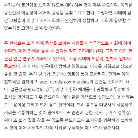
환자들이 불안감을 느끼지 않도록 해야 하는 것이 매우 중요하다. 이러한
공간인지 이동성이 치매의 증상을 늦춰주기도 한다. 그렇다면 치매에 걸
린 고령층이 어떻게 지역사회에서 안전하게 생활하고, 사회에 참여할 수
있는지를 고민해 봐야 할 것이다.
두 번째로는 조기 치매 증상을 보이는 사람들이 적극적으로 사회에 참여
한다면
,
치매 진행을 늦출 수 있다는 점도 고려해야 한다
.
그리고 이와 관
련된 많은 연구가 계속되고 있으며
,
그 중 치매에 포용적
,
친화적 원칙이
중요하다
.
이미 여러 연구에서 밝혀진 원칙으로, 이것을 지침으로 삼으면
좋을 것 같다. 특히 친숙함, 접근성, 명료성 등이 포함된다. 먼저는 치매
친화적인 원칙이고, age friendly communities와 관련된 것이기도 하
다. 접근성과 명료성의 경우, 어떻게 친화 체계를 더 명확하고 뚜렷하게
표시할 것인지도 매우 중요하다. 이에 관한 개념도를 살펴보면, 첫 번째는
도보 용이성 그리고 토지 용도 전략이다. 특히 블록을 다양하게 사용하고,
거리를 계층화하는 것이 중요하다. 또 안전에 관한 것으로, 버스 정류장,
쉼터 또 쉽게 길을 찾을 수 있도록 랜드마크나 표지판을 명확하게 설치하
는 것이 치매 친화적인 지역 사회를 구축하는 데 반드시 필요하다.