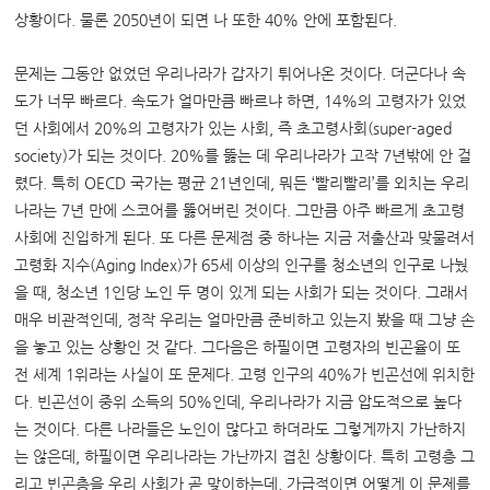
상황이다. 물론 2050년이 되면 나 또한 40% 안에 포함된다.
문제는 그동안 없었던 우리나라가 갑자기 튀어나온 것이다. 더군다나 속
도가 너무 빠르다. 속도가 얼마만큼 빠르냐 하면, 14%의 고령자가 있었
던 사회에서 20%의 고령자가 있는 사회, 즉 초고령사회(super-aged
society)가 되는 것이다. 20%를 뚫는 데 우리나라가 고작 7년밖에 안 걸
렸다. 특히 OECD 국가는 평균 21년인데, 뭐든 ‘빨리빨리’를 외치는 우리
나라는 7년 만에 스코어를 뚫어버린 것이다. 그만큼 아주 빠르게 초고령
사회에 진입하게 된다. 또 다른 문제점 중 하나는 지금 저출산과 맞물려서
고령화 지수(Aging Index)가 65세 이상의 인구를 청소년의 인구로 나눴
을 때, 청소년 1인당 노인 두 명이 있게 되는 사회가 되는 것이다. 그래서
매우 비관적인데, 정작 우리는 얼마만큼 준비하고 있는지 봤을 때 그냥 손
을 놓고 있는 상황인 것 같다. 그다음은 하필이면 고령자의 빈곤율이 또
전 세계 1위라는 사실이 또 문제다. 고령 인구의 40%가 빈곤선에 위치한
다. 빈곤선이 중위 소득의 50%인데, 우리나라가 지금 압도적으로 높다
는 것이다. 다른 나라들은 노인이 많다고 하더라도 그렇게까지 가난하지
는 않은데, 하필이면 우리나라는 가난까지 겹친 상황이다. 특히 고령층 그
리고 빈곤층을 우리 사회가 곧 맞이하는데, 가급적이면 어떻게 이 문제를