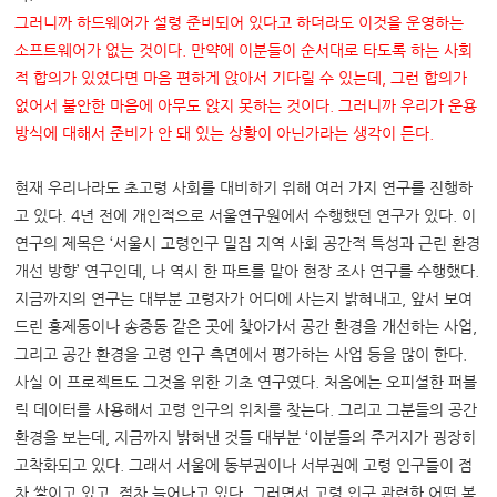
그러니까 하드웨어가 설령 준비되어 있다고 하더라도 이것을 운영하는
소프트웨어가 없는 것이다
.
만약에 이분들이 순서대로 타도록 하는 사회
적 합의가 있었다면 마음 편하게 앉아서 기다릴 수 있는데
,
그런 합의가
없어서 불안한 마음에 아무도 앉지 못하는 것이다
.
그러니까 우리가 운용
방식에 대해서 준비가 안 돼 있는 상황이 아닌가라는 생각이 든다
.
현재 우리나라도 초고령 사회를 대비하기 위해 여러 가지 연구를 진행하
고 있다. 4년 전에 개인적으로 서울연구원에서 수행했던 연구가 있다. 이
연구의 제목은 ‘서울시 고령인구 밀집 지역 사회 공간적 특성과 근린 환경
개선 방향’ 연구인데, 나 역시 한 파트를 맡아 현장 조사 연구를 수행했다.
지금까지의 연구는 대부분 고령자가 어디에 사는지 밝혀내고, 앞서 보여
드린 홍제동이나 송중동 같은 곳에 찾아가서 공간 환경을 개선하는 사업,
그리고 공간 환경을 고령 인구 측면에서 평가하는 사업 등을 많이 한다.
사실 이 프로젝트도 그것을 위한 기초 연구였다. 처음에는 오피셜한 퍼블
릭 데이터를 사용해서 고령 인구의 위치를 찾는다. 그리고 그분들의 공간
환경을 보는데, 지금까지 밝혀낸 것들 대부분 ‘이분들의 주거지가 굉장히
고착화되고 있다. 그래서 서울에 동부권이나 서부권에 고령 인구들이 점
차 쌓이고 있고, 점차 늘어나고 있다. 그러면서 고령 인구 관련한 어떤 복