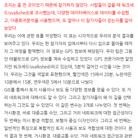
조지는 좀 먼 곳이었기 때문에 참가하지 않았다
.
사람들이 걸을 때 워크셰
드
(walkshed)
로 조사했는데
,
다양한 데이터베이스로 데이터를 수집했
고
,
다중회귀분석을 사용했으며
,
또 얼마나 이 참가자들이 걷는지를 알아
보았다
.
우리는 이에 관한 표를 작성했다. 이 표는 시각적으로 우리의 분석 결과를
보여주고 있다. 우리는 한 참가자의 집에서부터 다시 집으로 돌아올 때까
지 그 여정을 함께했다. 이 경로는 GPS 정보에 해당된다. 우리 팀은 그동
안 태블릿으로 GPS 정보를 계속 수집하고 있었다. GPS 전문가라면 알겠
지만 워크셰드(walkshed)라고 있는데, 5분씩 걸어간 시간을 나눈 것이
다. 우리는 그것을 색깔로 표현했으며, 빨간색은 15에서 20분, 노란색은
10분에서 15분, 연두색은 5에서 10분으로 나눴다.
GIS를 통해서 토지 사용이나 보도 등 다양한 정보를 얻을 수 있다. 또 거
리 네트워크에 대해서도 알 수 있다. 그리고 참가자들이 왜 이 길을 선택
하는지 그것도 알 수 있었다. 이 같은 변수는 3개로 나누었다. 첫 번째는
거시환경, 바로 대중교통 수단, 그리고 거리 네트워크에 대한 접근성이다.
두 번째는 미시 환경 적합성, 보행자 중심 디자인이다. 그리고 세 번째는
일반적인 특징으로 복합적인 토지 사용과 보도 적합성에 대한 것이다. 분
석 결과 첫 번째, 거시환경, 대중교통 수단, 거리 네트워크 접근성과 관련