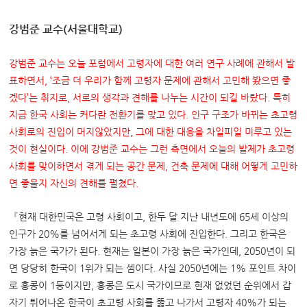
강범준 교수(서울대학교)
강범준 교수는 오늘 포럼에서 고령자에 대한 여러 연구 사례에 관해서 발
표하면서
, ‘
조금 더 우리가 함께 고령자 문제에 관해서 고민해 봤으면 좋
겠다
’
는 취지로
,
서로의 생각과 견해를 나누는 시간이 되길 바랐다
.
특히
지금 한국 사회는 커다란 전환기를 맞고 있다
.
인구 구조가 바뀌는 초고령
사회로의 진입이 머지않았지만
,
그에 대한 대응을 차일피일 미루고 있는
것이 현실이다
.
이에 강범준 교수는 그런 측면에서 오늘의 발제가 초고령
사회를 맞이하면서 겪게 되는 공간 문제
,
건축 문제에 대해 어떻게 고민하
면 좋을지 자신의 견해를 펼쳤다
.
『현재 대한민국은 고령 사회이고, 한두 달 지난 내년도에 65세 이상의
인구가 20%를 넘어서게 되는 초고령 사회에 진입한다. 그리고 한국은
가장 늙은 국가가 된다. 현재는 일본이 가장 늙은 국가인데, 2050년이 되
면 당당히 한국이 1위가 되는 셈이다. 사실 2050년에는 1% 포인트 차이
로 홍콩이 1등이지만, 홍콩은 도시 국가이므로 현재 없었던 순위에서 갑
자기 튀어나온 한국이 초고령 사회를 뚫고 나가서 고령자 40%가 되는