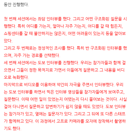
동안 진행했다.
첫 번째 세션에서는 좌담 인터뷰를 했다
.
그리고 어떤 구조화된 질문을 시
행했다
.
특히 어디를 가는지
,
얼마나 자주 가는지
,
어디를 갈 때 힘든지
,
쇼핑센터를 갈 때 불안하지는 않은지
,
어떤 어려움이 있는지 등을 알아보
았다
.
그리고 두 번째로는 정성적인 조사를 했다
.
특히 반 구조화된 인터뷰를 했
으며
,
자주 가는 경로를 선택했다
.
세 번째 세션에서는 도보 인터뷰를 진행했다
.
우리는 참가자들과 함께 걸
으면서 그들이 정한 목적지로 가면서 이들에게 질문하고 그 내용을 비디
오로 녹화했다
.
마지막으로 비디오를 이용하여 약간의 자극을 주면서 인터뷰했다
.
우리
는 도보 인터뷰를 하면서 찍은 인터뷰 영상들을 참가자들에게 보여주고
,
질문했다
.
이때 어떤 일이 있었는지 어땠는지 다시 물어보는 것이다
.
사실
걸어 다니면서 질문하고 답변하기가 쉽지 않을 때도 있었다
.
도보 인터뷰
는 참가자가 있고
,
옆에는 질문자가 있다
.
그리고 그 뒤에 또 다른 스태프
가 함께하고 있다
.
이 과정에서 고프로 카메라를 모자에 장착해서 촬영하
기도 했다
.