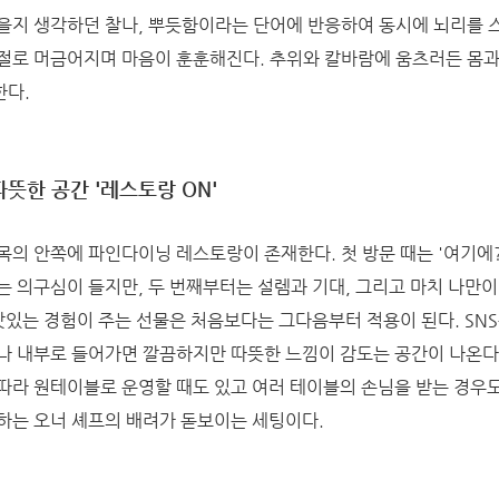
을지 생각하던 찰나, 뿌듯함이라는 단어에 반응하여 동시에 뇌리를 
절로 머금어지며 마음이 훈훈해진다. 추위와 칼바람에 움츠러든 몸과
한다.
뜻한 공간 '레스토랑 ON'
목의 안쪽에 파인다이닝 레스토랑이 존재한다. 첫 방문 때는 '여기에
는 의구심이 들지만, 두 번째부터는 설렘과 기대, 그리고 마치 나만이
맛있는 경험이 주는 선물은 처음보다는 그다음부터 적용이 된다. SNS
나 내부로 들어가면 깔끔하지만 따뜻한 느낌이 감도는 공간이 나온다
따라 원테이블로 운영할 때도 있고 여러 테이블의 손님을 받는 경우도
하는 오너 셰프의 배려가 돋보이는 세팅이다.