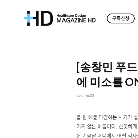
구독신청
매
거
진
[송창민 푸
HD
에 미소를 O
volume.53
올 한 해를 마감하는 시기가 
기지 않는 빠름이다. 산뜻하게
운 겨울날 어디에서 어떤 식사