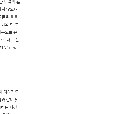
한 노력의 흔
나지 않으며
료들을 효율
닭의 한 부
마음으로 손
아 제대로 신
쳐 앓고 있
이 지치기도
과 같이 맛
N하는 시간