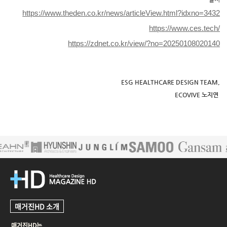
https://www.theden.co.kr/news/articleView.html?idxno=3432
https://www.ces.tech/
https://zdnet.co.kr/view/?no=20250108020140
ESG HEALTHCARE DESIGN TEAM,
ECOVIVE 노지연
매거진HD 소개
매거진HD는