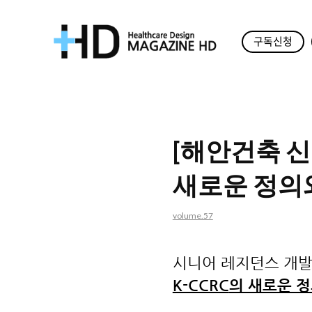
구독신청
매
거
진
[해안건축 신
HD
새로운 정의
volume.57
시니어 레지던스 개발
K-CCRC
의 새로운 정