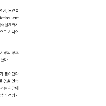
넘어, 노인복
etirement
 건축설계까지
적으로 시니어
 시장의 향후
 한다.
이가 들어간다
된 것을
연속
에서는 최근에
산업의 전성기