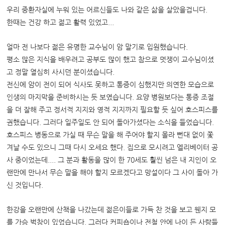
우리 중환자실에 누워 있는 어르신들도 나와 같은 삶을 살았을겁니다.
한때는 건강 하고 젊고 활력 있었고...
얼마 전 나보다 젊은 유명한 교수님이 암 말기로 입원했습니다.
평소 많은 지식을 배우려고 공부도 많이 했고 참으로 멋쟁이 교수님이셨
고 정말 열심히 사시던 분이셨습니다.
전신에 암이 전이 되어 식사도 못하고 통증이 심했지만 의연한 모습으로
인생의 마지막을 준비하시는 듯 보였습니다. 요양 병원보다는 통증 조절
을 더 잘해 주고 정서적 지지와 영적 지지까지 필요할 듯 싶어 호스피스를
권했습니다. 그러다 일주일도 안 되어 돌아가셨다는 소식을 들었습니다.
호스피스 병동으로 가실 때 무슨 말을 해 주어야 할지 몰라 뻔대 없이 쫓
겨날 수도 있으니 그때 다시 오세요 했다. 집으로 모시려고 엘리베이터 공
사 중이었는데....
그 분과 활동을 많이 한 70세도 훨씬 넘은 내 지인이 오
랜만에 만나서 무슨 말을 해야 할지 모르겠다고 망설이다 그 사이 돌아 가
신 것입니다.
한강을 오랜만에 산책을 나갔는데 젊은이들로 가득 찬 것을 보고 웬지 모
를 가슴 벅참이 있었습니다. 그러다 커피숍이나 전철 안에 나이 든 사람들