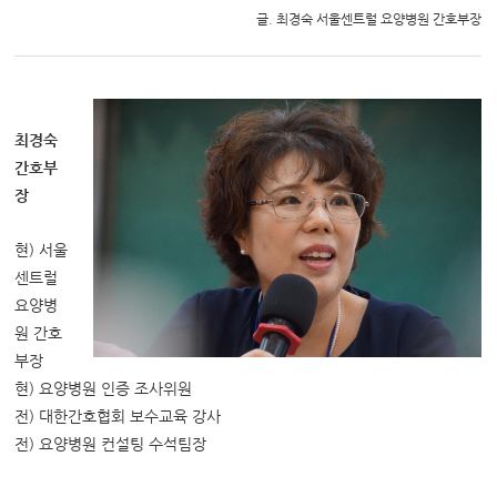
글. 최경숙 서울센트럴 요양병원 간호부장
최경숙
간호부
장
현) 서울
센트럴
요양병
원 간호
부장
현) 요양병원 인증 조사위원
전) 대한간호협회 보수교육 강사
전) 요양병원 컨설팅 수석팀장