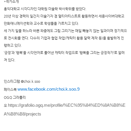
*작가소개
홍익대학교 시각디자인 대학원 미술학 박사학위를 받았다.
20년 이상 경력의 일간지 미술기자 겸 멀티아티스트로 활동하면서 세종사이버대학교
만화애니메이션학과 교수로 학생들을 가르치고 있다.
세 가지 일을 하느라 바쁜 와중에도 그림 그리기는 매일 빼놓지 않는 일과이며 정기적으
로 전시회를 연다. 다수의 기업과 협업 작업(캐릭터 활용 달력 제작 등)을 활발하게 진
행하고 있다.
‘긍정’과 ‘행복’을 시각언어로 풀어낸 캐릭터 작업으로 ‘행복을 그리는 긍정작가’로 알려
져 있다.
인스타그램 @choi.k.soo
www.facebook.com/choi.k.soo.9
페이스북
OGQ 그라폴리
https://grafolio.ogq.me/profile/%EC%95%84%ED%8A%B8%E
오
A%B8%B8/projects