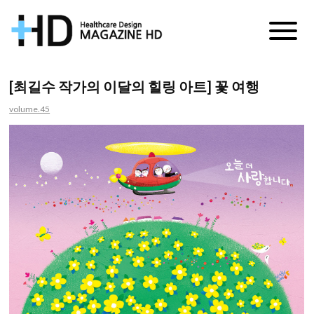
매
거
[최길수 작가의 이달의 힐링 아트] 꽃 여행
진
volume.45
HD