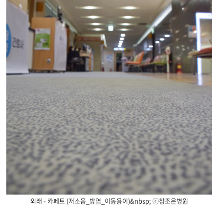
외래 - 카페트 (저소음_방염_이동용이)&nbsp; ⓒ참조은병원