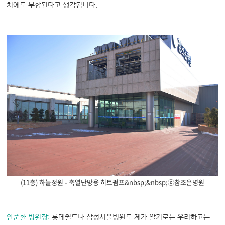
치에도 부합된다고 생각됩니다.
(11층) 하늘정원 - 축열난방용 히트펌프&nbsp;&nbsp;ⓒ참조은병원
안준환 병원장:
롯데월드나 삼성서울병원도 제가 알기로는 우리하고는