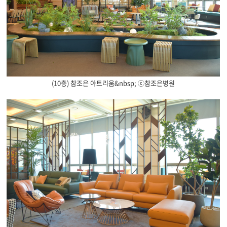
(10층) 참조은 아트리움&nbsp; ⓒ참조은병원