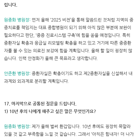
립니다.
원종화 병원장
:
먼저 올해 ‘2025 비전’을 통해 말씀드린 것처럼 지역의 중
증치료를 책임지는 대표 종합병원이 되기 위해 아직 많은 부분에 보완이
필요하다고 판단, ‘중증 진료시스템 구축’에 힘을 쏟을 예정입니다. 특히
중환자실 확충과 응급실 리모델링 확충을 하고 있고 거기에 따른 중증환
자를 볼 수 있는 의료진 보강에 힘쓸 계획입니다. 올해 할 일이 굉장히 많
습니다. 인력 안정화가 올해 큰 목표라고 생각합니다.
안준환 병원장
:
중환자실은 확충이기도 하고 제2중환자실을 신설해서 내
과계와 외과계로 분리할 계획입니다.
17. 마지막으로 공통된 질문을 드립니다.
1) 10년 후의 나에게 해주고 싶은 말은 무엇인가요?
원종화 병원장
:
제가 올해 벌써 환갑입니다. 10년 후에도 굉장히 목말라
있을 것 같고 부족함을 느낄 것 같습니다. 그래서 ‘아직은 힘내자! 더 나가