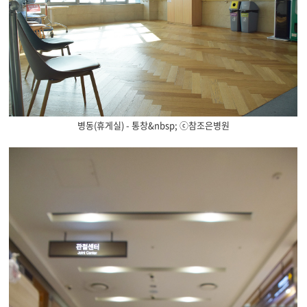
병동(휴게실) - 통창&nbsp; ⓒ참조은병원