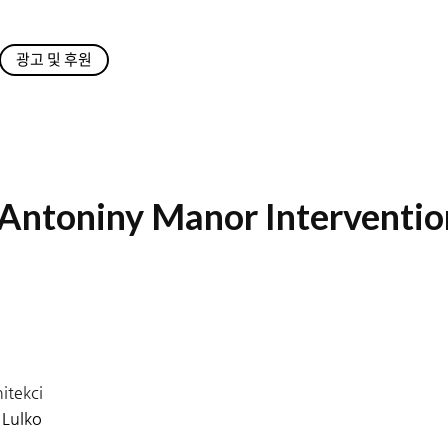
광고 및 후원
 Antoniny Manor Interventio
tekci
 Lulko