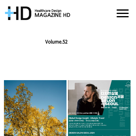
매
거
Volume.52
진
HD