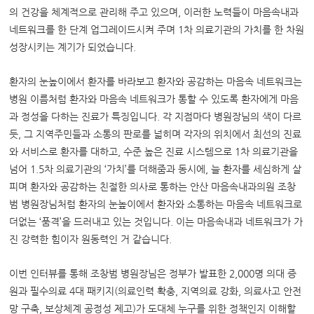
의 건강을 체계적으로 관리해 주고 있으며, 이러한 노력들이 마음속내과
네트워크를 한 단계 업그레이드시켜 주며 1차 의료기관의 가치를 한 차원
성장시키는 계기가 되었습니다.
환자의 눈높이에서 환자를 바라보고 환자와 공감하는 마음속 네트워크는
병원 이름처럼 환자와 마음속 네트워크가 통할 수 있도록 환자에게 마음
과 정성을 다하는 진료가 특징입니다.
각 지점마다 병원장님의 색이 다르
듯, 그 지역주민들과 소통의 판로를 넓히며 각자의 위치에서 최선의 진료
와 서비스로 환자를 대하고, 수준 높은 진료 시스템으로 1차 의료기관을
넘어 1.5차 의료기관의 ‘가치’를 더해줌과 동시에,
늘 환자를 세심하게 살
피며 환자와 공감하는 친절한 의사로 통하는
안산 마음속내과의원
조창
범 병원장님처럼 환자의 눈높이에서 환자와 소통하는 마음속 네트워크로
더없는 ‘품격’을 드러내고 있는 것입니다. 이는 마음속내과 네트워크가 가
진 강력한 힘이자 원동력인 거 같습니다.
이번 인터뷰를 통해 조창범 병원장님은 정부가 발표한 2,000명 의대 증
원과 필수의료 4대 패키지(의료인력 확충, 지역의료 강화, 의료사고 안전
망 구축, 보상체계 공정성 제고)가 도대체 누구를 위한 정책인지 이해할