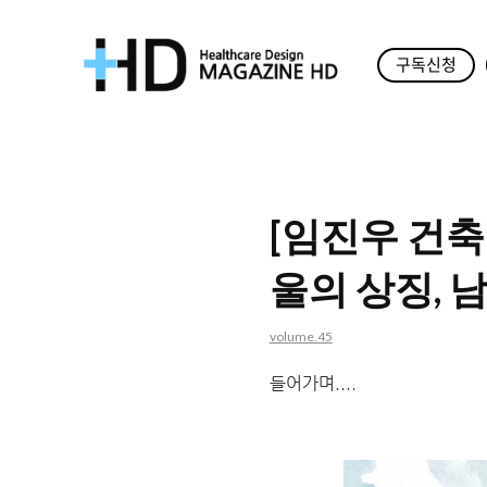
구독신청
매
거
진
[임진우 건축
HD
울의 상징, 
volume.45
들어가며....