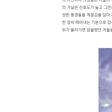
의 거실은 선호도가 높고 그만
양한 풍경들을 계절감을 담아 겨
한 장씩 떼어내는 기분으로 감
위가 물러가면 암울했던 겨울