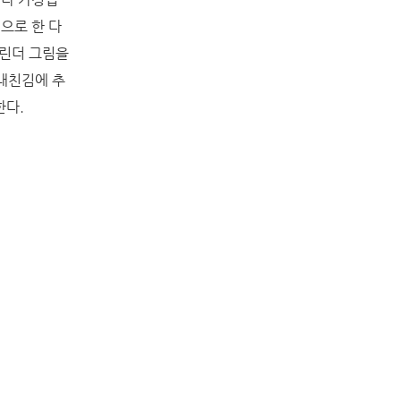
으로 한 다
캘린더 그림을
내친김에 추
한다.