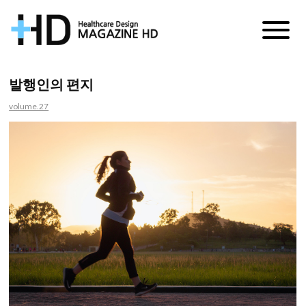
매
거
발행인의 편지
진
volume.27
HD