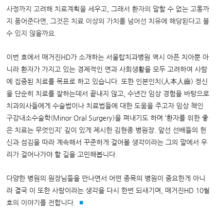
사정까지 고려해 치료계획을 세우고, 그래서 환자의 말할 수 없는 고통까
지 품어준다면, 그것은 치료 이상의 가치를 넘어선 치유에 해당된다고 볼
수 있지 않을까요.
이번 호에서 매거진HD가 소개하는 서울탑치과병원 역시 아픈 치아뿐 아
니라 환자가 가지고 있는 경제적인 면과 사회생활을 모두 고려하여 사람
에 집중된 치료를 목표로 하고 있습니다. 또한 인본인치(人本人齒) 정신
을 단순히 치료를 잘하는데서 끝내지 않고, 수년간 임상 경험을 바탕으로
치과의사들에게 수술법이나 치료법들에 대한 도움을 주고자 임상 책인
구강내소수술학(Minor Oral Surgery)을 펴내기도 하며 ‘환자를 위한 좋
은 치료는 무엇인지’ 깊이 있게 제시한 김현종 병원장. 앞선 선배들의 헌
신과 섬김을 따라 계속해서 꾸준하게 걸어볼 생각이라는 그의 말에서 우
리가 걸어나가야 할 길을 고민해봅니다.
다양한 병원의 원장님들을 만나면서 어떤 종목의 병원이 중요한게 아니
라 결국 이 또한 사람이라는 생각을 다시 한번 되새기며, 매거진HD
10월
호의 이야기를 전합니다.
■