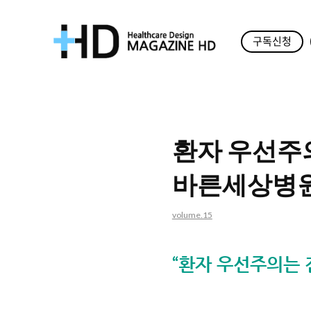
구독신청
매
거
진
환자 우선주
HD
바른세상병원 
volume.15
“환자 우선주의는 