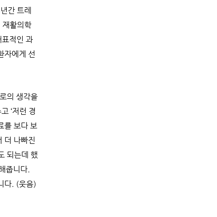
4년간 트레
저 재활의학
대표적인 과
 환자에게 선
서로의 생각을
고 ‘저런 경
료를 보다 보
 더 나빠진
도 되는데 했
명해줍니다.
다. (웃음)