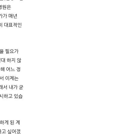
병원은
물가가 매년
것이 대표적인
찍을 필요가
절대 하지 않
해 어느 정
돼서 이제는
이래서 내가 굳
요시하고 있습
하게 된 계
하고 싶어졌