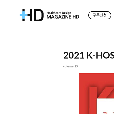
구독신청
매
거
진
2021 K-HO
HD
volume.15