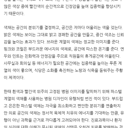
많은 색상 중에 빨간색이 순간적으로 긴장감을 높여 집중력을 향상시키
기 때문이다
.
색채는 공간의 분위기를 결정하고, 공간은 저마다 어울리는 색을 갖는다.
밝은 색채는 보이는 그대로 밝고 경쾌한 공간을 만들고, 중간 색조는 신뢰
감을 높이는 효과가 있다. 브라운 계열의 색채는 정교한 이미지를 준다.
핑크와 코럴은 부드러운 에너지의 색채로, 공간에 따스한 온기를 준다. 연
두와 민트는 친화력과 안정감을 주므로 직원들의 휴게공간에 어울린다.
사무실과 회의실 등 에너지가 필요한 공간에는 집중력을 높이는 푸른 계
열의 색이 좋으며, 식당은 소화를 촉진하는 노랑과 식욕을 돋워주는 주황
이 제격이다.
한때 흰색과 빨간색 위주의 고정된 병원 이미지를 탈피하기 위해 파스텔
계열의 색채를 사용하는 병원 디자인이 유행처럼 번진 적이 있다. 부드럽
고 은은한 파스텔 색채는 자극을 최소화하고 편안한 분위기를 연출하지
만 의료 공간의 색채는 정서적 육체적 치유의 에너지를 기대하는 만큼, 유
행이 아닌 과학을 근거로 까다롭게 고려되어야 한다. 진료과목이나 환자
의 심리에 대한 이해가 무시된 색채의 선택은 오히려 치료를 방해하는 걸