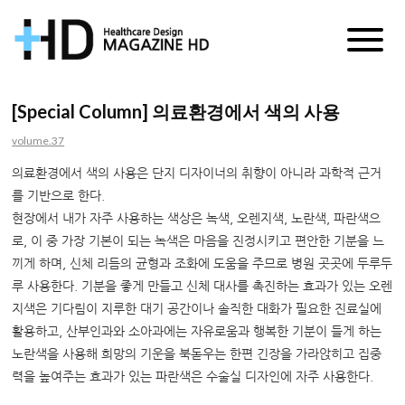
매
거
[Special Column] 의료환경에서 색의 사용
진
volume.37
HD
의료환경에서 색의 사용은 단지 디자이너의 취향이 아니라 과학적 근거
를 기반으로 한다.
현장에서 내가 자주 사용하는 색상은 녹색, 오렌지색, 노란색, 파란색으
로, 이 중 가장 기본이 되는 녹색은 마음을 진정시키고 편안한 기분을 느
끼게 하며, 신체 리듬의 균형과 조화에 도움을 주므로 병원 곳곳에 두루두
루 사용한다. 기분을 좋게 만들고 신체 대사를 촉진하는 효과가 있는 오렌
지색은 기다림이 지루한 대기 공간이나 솔직한 대화가 필요한 진료실에
활용하고, 산부인과와 소아과에는 자유로움과 행복한 기분이 들게 하는
노란색을 사용해 희망의 기운을 북돋우는 한편 긴장을 가라앉히고 집중
력을 높여주는 효과가 있는 파란색은 수술실 디자인에 자주 사용한다.