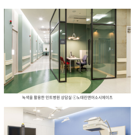
녹색을 활용한 민트병원 상담실 ⓒ노태린앤어소시에이츠