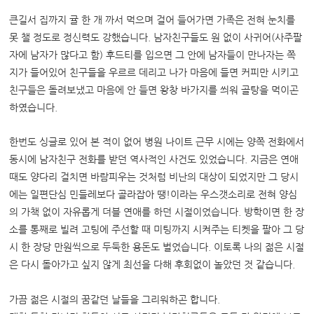
큰길서 집까지 귤 한 개 까서 먹으며 걸어 들어가면 가족은 전혀 눈치를
못 챌 정도로 정신력도 강했습니다. 남자친구들도 원 없이 사귀어(사주팔
자에 남자가 많다고 함) 후드티를 입으면 그 안에 남자들이 만나자는 쪽
지가 들어있어 친구들을 우르르 데리고 나가 마음에 들면 커피만 시키고
친구들은 돌려보냈고 마음에 안 들면 왕창 바가지를 씌워 골탕을 먹이곤
하였습니다.
한번도 싱글로 있어 본 적이 없어 병원 나이트 근무 시에는 양쪽 전화에서
동시에 남자친구 전화를 받던 역사적인 사건도 있었습니다. 지금은 연애
때도 양다리 걸치면 바람피우는 것처럼 비난의 대상이 되었지만 그 당시
에는 일편단심 민들레보다 골라잡아 땡!이라는 우스갯소리로 전혀 양심
의 가책 없이 자유롭게 더블 연애를 하던 시절이었습니다. 방학이면 한 장
소를 통째로 빌려 고팅에 주선할 때 미팅까지 시켜주는 티켓을 팔아 그 당
시 한 장당 만원씩으로 두둑한 용돈도 벌었습니다. 이토록 나의 젊은 시절
은 다시 돌아가고 싶지 않게 최선을 다해 후회없이 놀았던 것 같습니다.
가끔 젊은 시절의 꿈같던 날들을 그리워하곤 합니다.