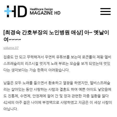
매
거
[최경숙 간호부장의 노인병원 애상] 아~ 옛날이
여~~~~
진
volume.37
HD
집중도 안 되고 무력해져서 우연히 유튜브를 보는데 로큰롤의 제왕 엘비
스프레슬리의 리즈시절 멋지게 노래 부르는 모습을 보게 되었는데 멋있
다는 생각보다는 가슴 한쪽이 아려왔습니다.
남들은 모두 노래를 들으면서 환호하고 열광을 하였지만, 엘비스프레슬
리는 살아있는 동안 사랑하는 사람과 결혼도 하여 예쁜 아이도 낳았음에
도 진통제, 수면제, 안정제에 절어 간 및 장과 관련한 각종 질환을 앓다
42세의 아주 젊은 나이에 부정맥으로 사망하였고 지금은 이 세상 사람이
아닙니다.