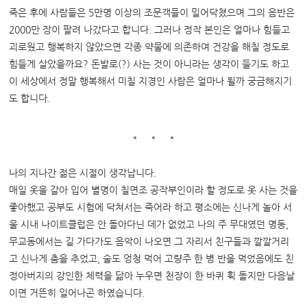
죽은 후에 사람들은 5만명 이상의 조문객들이 밀어닥쳤으며 그의 음반은
2000만 장이 팔려 나갔다고 합니다. 그러나 정작 본인은 얼마나 힘들고
괴로웠고 행복하지 않았으면 각종 약물에 의존하여 건강을 해칠 정도로
힘들게 살았을까요? 돈발로(?) 사는 것이 아니라는 생각이 들기도 하고
이 세상에서 정말 행복해서 미칠 지경인 사람은 얼마나 될까 궁금해지기
도 합니다.
나의 지나간 젊은 시절이 생각납니다.
매일 옷을 갈아 입어 별명이 칠면조 공작부인이라 할 정도로 옷 사는 것을
좋아했고 공부도 시험에 닥쳐서는 죽어라 하고 평소에는 신나게 놀아 서
울 시내 나이트클럽은 안 돌아다닌 데가 없었고 나의 주 무대였던 명동,
무교동에서는 길 가다가도 음악이 나오면 그 자리서 친구들과 깔깔거리
고 신나게 춤을 추었고, 술도 엉청 먹어 고량주 한 병 반을 먹었음에도 친
정아버지의 강인한 체력을 닮아 누우면 천장이 한 바퀴 휙 돌지만 다음날
이면 거뜬히 일어나곤 하였습니다.