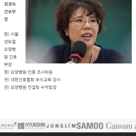
최경숙
간호부
장
현) 서울
센트럴
요양병
원 간호
부장
현) 요양병원 인증 조사위원
전) 대한간호협회 보수교육 강사
전) 요양병원 컨설팅 수석팀장