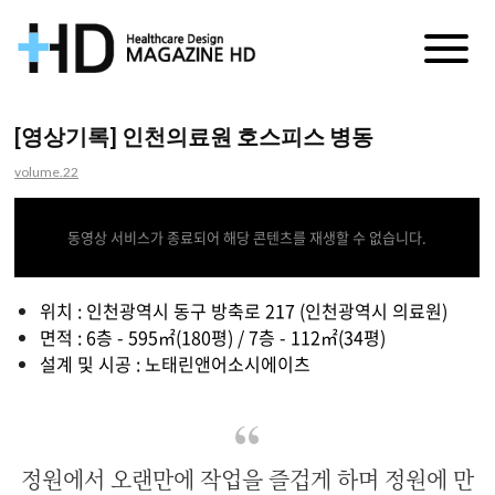
매
거
[영상기록] 인천의료원 호스피스 병동
진
volume.22
HD
동영상 서비스가 종료되어 해당 콘텐츠를 재생할 수 없습니다.
위치 :
인천광역시 동구 방축로 217 (인천광역시 의료원)
면적 : 6층 - 595㎡(180평) / 7층 - 112㎡(34평)
설계 및 시공 : 노태린앤어소시에이츠
정원에서 오랜만에 작업을 즐겁게 하며 정원에 만