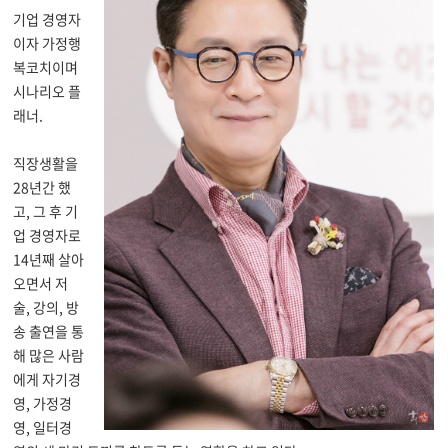
기업 경영자
이자 가정행
복코치이며
시나리오 플
래너.
직장생활을
28년간 했
고, 그 후 기
업 경영자로
14년째 살아
오면서
저
술, 강의, 방
송 출연을 통
해 많은 사람
에게 자기경
영, 가정경
영, 일터경