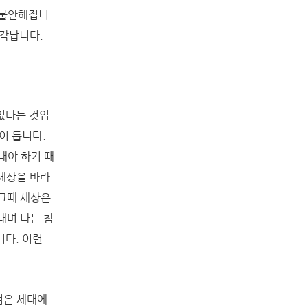
단 불안해집니
생각납니다.
없다는 것입
이 듭니다.
내야 하기 때
세상을 바라
 그때 세상은
대며 나는 참
니다.
이런
젊은 세대에