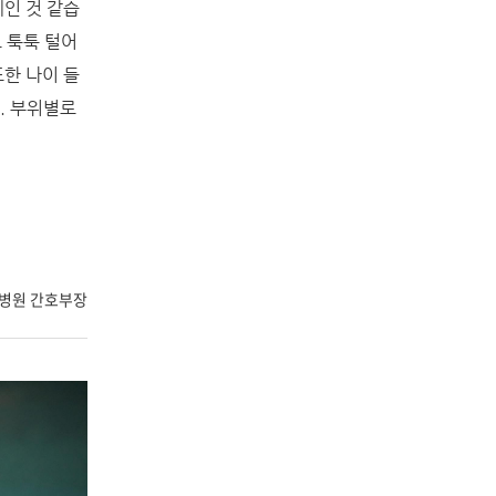
인 것 같습
 툭툭 털어
또한 나이 들
.
부위별로
양병원 간호부장