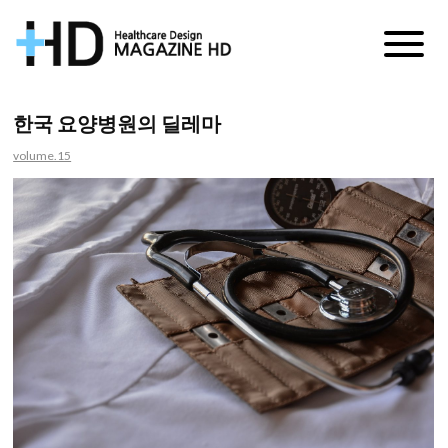
매
거
한국 요양병원의 딜레마
진
volume.15
HD