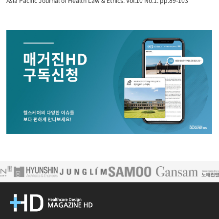
Asia Pacific Journal of Health Law & Ethics. Vol.10 No.1. pp.89-103