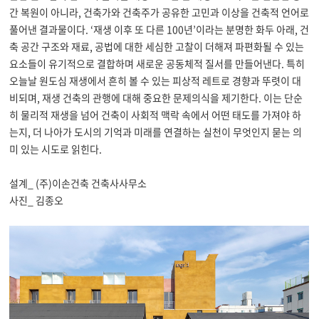
간 복원이 아니라
,
건축가와 건축주가 공유한 고민과 이상을 건축적 언어로
풀어낸 결과물이다
. ‘
재생 이후 또 다른
100
년
’
이라는 분명한 화두 아래
,
건
축 공간 구조와 재료
,
공법에 대한 세심한 고찰이 더해져 파편화될 수 있는
요소들이 유기적으로 결합하며 새로운 공동체적 질서를 만들어낸다
.
특히
오늘날 원도심 재생에서 흔히 볼 수 있는 피상적 레트로 경향과 뚜렷이 대
비되며
,
재생 건축의 관행에 대해 중요한 문제의식을 제기한다
.
이는 단순
히 물리적 재생을 넘어 건축이 사회적 맥락 속에서 어떤 태도를 가져야 하
는지
,
더 나아가 도시의 기억과 미래를 연결하는 실천이 무엇인지 묻는 의
미 있는 시도로 읽힌다
.
설계_ (주)이손건축 건축사사무소
사진_ 김종오