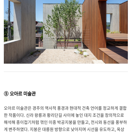
⑤ 오아르 미술관
오아르 미술관은 경주의 역사적 풍경과 현대적 건축 언어를 정교하게 결합
한 작품이다
.
신라 왕릉과 황리단길 사이에 놓인 대지 조건을 창의적으로
해석해 종이접기처럼 꺾인 이중 박공지붕을 만들고
,
전시와 동선을 풍부하
게 변주하였다
.
지붕은 대릉원 방향으로 낮아지며 시선을 유도하고
,
옥상