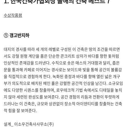
1.
한국건축가협회상 올해의 건축 베스트
7
수상작품평
① 갱고반지하
대지의 경사를 따라 세 개의 레벨로 구성된 이 건축은 땅의 조건을 따르면
서도 강철 원형 계단을 품은 단순한 콘크리트 상자가 바다를 향한 돛처럼
인상적인 존재감을 드러낸다
.
수직으로 솟은 매스의 거대함과 달리
,
좁은
문을 통과해 카페로 이어지는 경사로는 보이드와 빛을 통해 공간의 볼륨감
을 직접적으로 경험하게 한다
.
녹화된 중정과 바다를 향해 열린 넓은 개구
부가 의도적으로 배치된 메인 홀은 강렬한 공간적 인상을 남긴다
.
소규모임
에도 다양한 시퀀스를 창출하며
,
로우테크적 기법 속에서도 디테일을 놓치
지 않아 세련된 완성도를 보여준다
.
공간 경험의 리듬과 전환이 뚜렷하게
드러나는 이 건축은
,
규모와 상관없이 장소적 아이덴티티를 창출하는 건축
적 힘을 잘 보여준다
.
설계_ 이소우건축사사무소(주)