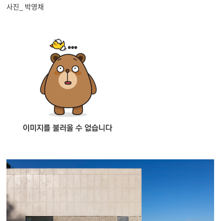
사진_ 박영채