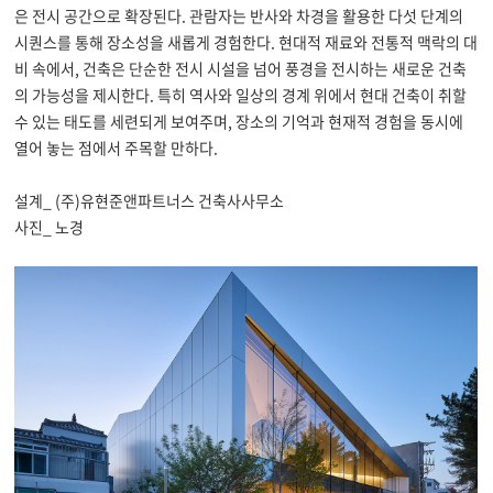
은 전시 공간으로 확장된다
.
관람자는 반사와 차경을 활용한 다섯 단계의
시퀀스를 통해 장소성을 새롭게 경험한다
.
현대적 재료와 전통적 맥락의 대
비 속에서
,
건축은 단순한 전시 시설을 넘어 풍경을 전시하는 새로운 건축
의 가능성을 제시한다
.
특히 역사와 일상의 경계 위에서 현대 건축이 취할
수 있는 태도를 세련되게 보여주며
,
장소의 기억과 현재적 경험을 동시에
열어 놓는 점에서 주목할 만하다
.
설계_ (주)유현준앤파트너스 건축사사무소
사진_ 노경