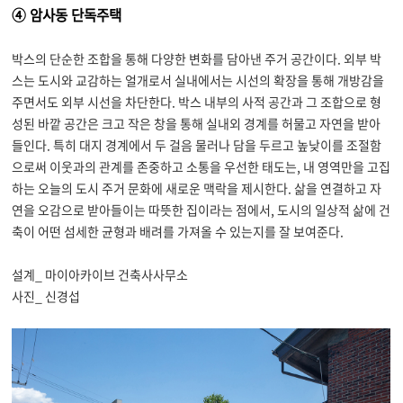
④ 암사동 단독주택
박스의 단순한 조합을 통해 다양한 변화를 담아낸 주거 공간이다
.
외부 박
스는 도시와 교감하는 얼개로서 실내에서는 시선의 확장을 통해 개방감을
주면서도 외부 시선을 차단한다
.
박스 내부의 사적 공간과 그 조합으로 형
성된 바깥 공간은 크고 작은 창을 통해 실내외 경계를 허물고 자연을 받아
들인다
.
특히 대지 경계에서 두 걸음 물러나 담을 두르고 높낮이를 조절함
으로써 이웃과의 관계를 존중하고 소통을 우선한 태도는
,
내 영역만을 고집
하는 오늘의 도시 주거 문화에 새로운 맥락을 제시한다
.
삶을 연결하고 자
연을 오감으로 받아들이는 따뜻한 집이라는 점에서
,
도시의 일상적 삶에 건
축이 어떤 섬세한 균형과 배려를 가져올 수 있는지를 잘 보여준다
.
설계_ 마이아카이브 건축사사무소
사진_ 신경섭