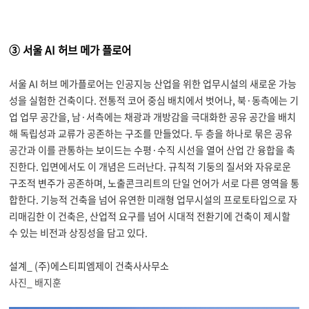
③ 서울 AI 허브 메가 플로어
서울
AI
허브 메가플로어는 인공지능 산업을 위한 업무시설의 새로운 가능
성을 실험한 건축이다
.
전통적 코어 중심 배치에서 벗어나
,
북
·
동측에는 기
업 업무 공간을
,
남
·
서측에는 채광과 개방감을 극대화한 공유 공간을 배치
해 독립성과 교류가 공존하는 구조를 만들었다
.
두 층을 하나로 묶은 공유
공간과 이를 관통하는 보이드는 수평
·
수직 시선을 열어 산업 간 융합을 촉
진한다
.
입면에서도 이 개념은 드러난다
.
규칙적 기둥의 질서와 자유로운
구조적 변주가 공존하며
,
노출콘크리트의 단일 언어가 서로 다른 영역을 통
합한다
.
기능적 건축을 넘어 유연한 미래형 업무시설의 프로토타입으로 자
리매김한 이 건축은
,
산업적 요구를 넘어 시대적 전환기에 건축이 제시할
수 있는 비전과 상징성을 담고 있다
.
설계_ (주)에스티피엠제이 건축사사무소
사진_ 배지훈