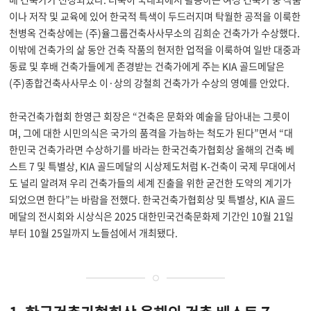
이나 저작 및 교육에 있어 한국적 특색이 두드러지며 탁월한 공적을 이룩한
천병옥 건축상에는
(
주
)
율그룹건축사사무소의 김희순 건축가가 수상했다
.
이밖에 건축가의 삶 동안 건축 작품의 현저한 업적을 이룩하여 일반 대중과
동료 및 후배 건축가들에게 존경받는 건축가에게 주는
KIA
골드메달은
(
주
)
종합건축사사무소 이
·
상의 강철희 건축가가 수상의 영예를 안았다
.
한국건축가협회 한영근 회장은
“
건축은 문화와 예술을 담아내는 그릇이
며
,
그에 대한 시민의식은 국가의 품격을 가늠하는 척도가 된다
”
면서
“
대
한민국 건축가라면 수상하기를 바라는 한국건축가협회상 올해의 건축 베
스트
7
및 특별상
, KIA
골드메달의 시상제도처럼
K-
건축이 국제 무대에서
도 널리 알려져 우리 건축가들의 세계 진출을 위한 굳건한 도약의 계기가
되었으면 한다
”
는 바람을 전했다
.
한국건축가협회상 및 특별상
, KIA
골드
메달의 전시회와 시상식은
2025
대한민국건축문화제 기간인
10
월
21
일
부터
10
월
25
일까지 노들섬에서 개최됐다
.