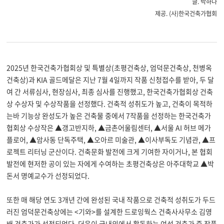
글
.
박하나
제공
. (
사
)
한국건축가협회
2025
년 한국건축가협회상 및 특별상
(
초평건축상
,
엄덕문건축상
,
천병옥
건축상
)
과
KIA
골드메달은 지난
7
월
4
일까지 작품 신청접수를 받아
,
두 달
여 간 서류심사
,
현장심사
,
최종 심사를 진행했고
,
한국건축가협회상 건축
상 수상자 및 수상작품을 선정했다
.
건축적 성취도가 높고
,
건축이 목적하
는바 기능상 완성도가 높은 건축물 중에서
7
작품을 선정하는 한국건축가
협회상 수상작은
▲
갱고반지하
,
▲
금촌어울림센터
,
▲
서울
AI
허브 메가
플로어
,
▲
암사동 단독주택
,
▲
오아르 미술관
,
▲
이사부독도 기념관
,
▲
프
로젝트 리터닝 군산이다
.
건축문화 발전에 크게 기여한 자이거나
,
본 협회
발전에 현저한 공이 있는 자에게 수여하는 초평건축상은 아주대학교
▲
박
돈서 명예교수가 선정되었다
.
또한 매 해당 연도
3
개년 간에 완성된 국내 작품으로 건축적 성취도가 두드
러진 엄덕문건축상에는
<
기와
>
를 설계한 드로잉웍스 건축사사무소 김영
배 건축가가 선정되었다
.
더욱이 국내외에서 활동하는 여성 건축가 중 작품