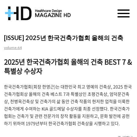
매
거
[ISSUE] 2025년 한국건축가협회 올해의 건축
진
volume.64
HD
2025
년 한국건축가협회 올해의 건축
BEST 7 &
특별상 수상자
한국건축가협회
(
회장 한영근
)
는 대한민국 최고 영예의 건축상
, 2025
한국
건축가협회상 올해의 건축 베스트
7
과 특별상인 초평건축상
,
엄덕문건축
상
,
천병옥건축상 및 건축가의 삶 동안 건축 작품의 현저한 업적을 이룩한
건축가에게 수여하는
KIA
골드메달 수상자를 최종 선정했다
.
한국건축가
협회는 건축가 및 관련 전문가의 창작 활동을 지원하고
,
문화 발전에 공헌
하기 위하여
1979
년부터 한국건축가협회 건축상을 시행하고 있다
.