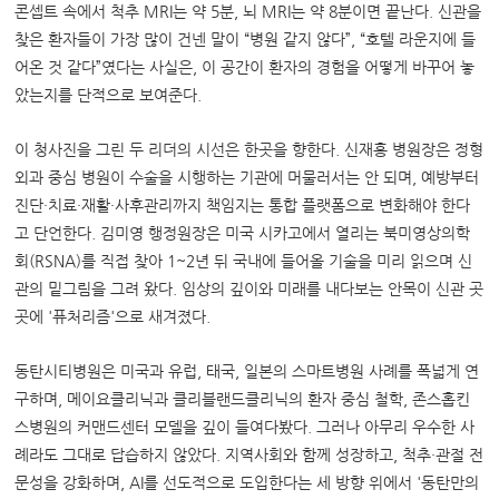
콘셉트 속에서 척추 MRI는 약 5분, 뇌 MRI는 약 8분이면 끝난다. 신관을
찾은 환자들이 가장 많이 건넨 말이 “병원 같지 않다”, “호텔 라운지에 들
어온 것 같다”였다는 사실은, 이 공간이 환자의 경험을 어떻게 바꾸어 놓
았는지를 단적으로 보여준다.
이 청사진을 그린 두 리더의 시선은 한곳을 향한다. 신재흥 병원장은
정형
외과 중심 병원이 수술을 시행하는 기관에 머물러서는 안 되며, 예방부터
진단·치료·재활·사후관리까지 책임지는 통합 플랫폼으로 변화해야 한다
고 단언한다. 김미영 행정원장은 미국 시카고에서 열리는 북미영상의학
회(RSNA)를 직접 찾아 1~2년 뒤 국내에 들어올 기술을 미리 읽으며 신
관의 밑그림을 그려 왔다. 임상의 깊이와 미래를 내다보는 안목이 신관 곳
곳에 '퓨처리즘'으로 새겨졌다.
동탄시티병원은 미국과 유럽, 태국, 일본의 스마트병원 사례를 폭넓게 연
구하며, 메이요클리닉과 클리블랜드클리닉의 환자 중심 철학, 존스홉킨
스병원의 커맨드센터 모델을 깊이 들여다봤다. 그러나 아무리 우수한 사
례라도 그대로 답습하지 않았다. 지역사회와 함께 성장하고, 척추·관절 전
문성을 강화하며, AI를 선도적으로 도입한다는 세 방향 위에서 '동탄만의