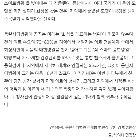
스마트병원'을 빚어내는 데 집중했다. 동남아시아 여러 국가가 이 운영 모
델을 직접 살피러 화성을 찾는 것은, 지역에서 출발한 모델이 국경을 넘어
주목받기 시작했다는 신호다.
동탄시티병원이 꿈꾸는 미래는 '화성을 대표하는 병원'에 머물지 않는다.
전체 의료 수요의 70~80%를 지역에서 책임지는 의료 전달체계 속에서,
화성시민이 서울의 대형병원을 찾지 않아도 되는 'AI 스마트 종합병원',
예방부터 치료·재활·건강관리를 하나로 잇는 통합 헬스케어 플랫폼이 그
종착점이다. 지역에서 시작해 세계와 연결되는 의료기관, 그것이 동탄시
티병원이 그리는 다음 10년의 좌표다. 매거진HD는 이번 인터뷰에서 신
관에 담긴 공간 철학과 미래 의료의 청사진, 그리고 지역에서 시작된 혁신
이 어떻게 K-의료의 새 기준으로 확장되어 가는지를 깊이 있게 들여다봤
다. 그 청사진이 완성되어 갈 발걸음에 깊은 기대와 함께 귀추가 주목된
다.
인터뷰이. 동탄시티병원 신재흥 병원장, 김미영 행정원장
글. 박하나 편집장