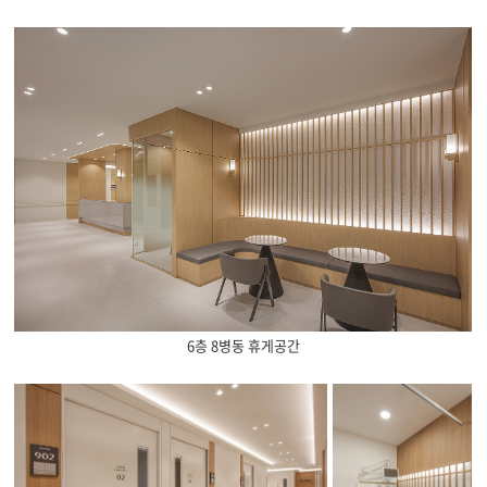
6층 8병동 휴게공간