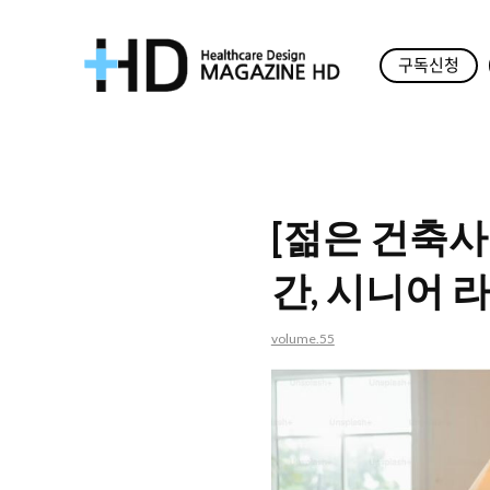
구독신청
매
거
진
[젊은 건축사의 
HD
간, 시니어 
volume.55