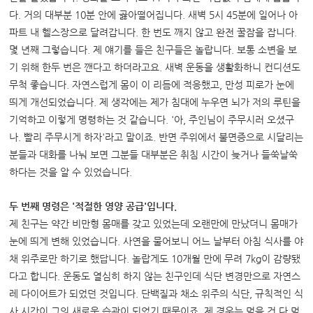
다. 거의 대부분 10분 안에 곯아떨어집니다. 새벽 5시 45분에 일어나 아
파트 내 헬스장으로 달려갑니다. 한 번도 깨지 않고 완전 꿀잠을 잡니다.
몇 년째 그렇습니다. 제 얘기를 들은 친구들은 놀랍니다. 보통 소변을 보
기 위해 한두 번은 깬다고 하더라고요. 새벽 운동을 생활화하니 컨디션도
무척 좋습니다. 자연스럽게 몸이 이 리듬에 적응했고, 만성 피로가 눈에
띄게 개선되었습니다. 제 생각에는 제가 침대에 누우면 뇌가 저의 루틴을
기억하고 이렇게 명령하는 것 같습니다. '아, 주인님이 주무시러 오셨구
나. 빨리 주무시게 하자'라고 말이죠. 반면 주위에서 불면증으로 시달리는
분들과 대화를 나눠 보면 그분들 대부분은 취침 시간이 늦거나 들쑥날쑥
하다는 것을 알 수 있었습니다.
두 번째 명령은 '적절한 영양 공급'입니다.
제 친구는 약간 비만형 몸매를 갖고 있었는데 오랜만에 만났더니 몸매가
눈에 띄게 변해 있었습니다. 사연을 물어보니 어느 날부터 아침 식사를 야
채 위주로만 하기로 했답니다. 놀랍게도 10개월 만에 무려 7kg이 감량됐
다고 합니다. 운동도 열심히 하지 않는 친구인데 식단 변경만으로 자연스
레 다이어트가 되었던 것입니다. 단백질과 채소 위주의 식단, 규칙적인 식
사 시간이 그의 새로운 습관이 되었기 때문이죠. 제 경우는 먹을 건 다 먹