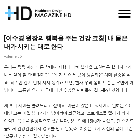
매
거
[이수경 원장의 행복을 주는 건강 코칭] 내 몸은
내가 시키는 대로 한다
진
volume.55
HD
우리는 종종 자신의 몸 상태나 체형에 대해 불만을 표현하곤 합니다. "왜
나는 살이 잘 안 빠질까?", "왜 자꾸 아픈 곳이 생길까?" 하며 한숨을 쉬
죠. 하지만 잠시 멈춰 서서 생각해 보면, 현재 우리 몸의 모습은 우연이 아
닙니다. 그동안 우리가 몸에 내린 수많은 명령들의 결과물인 것입니다.
제 후배 사례를 들려드리고 싶네요. 야근이 잦은 IT 회사에서 일하는 40
대인 그는 매일 밤 12시가 넘어서야 퇴근했고, 스트레스를 달래기 위해
야식과 음주를 일상적으로 했습니다. 5년 만에 15kg가 늘었고, 간 수치도
높아져 건강검진에서 경고를 받고 말았죠. 이것은 그가 자신의 몸에 내린
'잘못된 명령'의 결과였습니다.