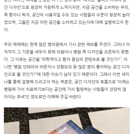
간 디자인
’
으로 굉장히 거창하게 느껴지지만
,
지금 공간을 소비하는 우리
,
즉 환자나 독자
,
공간의 사용자일 수도 있는 사람들의 수준이 굉장히 높아
졌으며
,
그들은 지금 어떤 공간을 소비하고 있는지에 대해 설명하고자 한
다
.
우리 매체에는 현재 많은 병의원에서 기사 관련 제보를 주셨다
.
그러나 아
직까지 그 기준을 세우지 못해 의원이나 병원 쪽 디자인을 오픈하지 못했
다
.
그 이유는 공간을
‘
의학적이고 환자 중심의 콘텐츠로 볼 것인가
?’,
아
니면
‘
병원 인테리어 라운지나 성형외과 등 많은 분이 좋아하는 공간 디자
인으로 볼 것인가
?’
에 대한 이슈가 남아 있기 때문이다
.
그래서 이번 세미
나를 통해 설명해 드리고자 하는 부분은
,
공간 디자인의 흐름으로
‘
이제는
병원에 가서 치료하기보다는 공간에 가서 힐링하는 사람들이 상당히 많
아지는 추세
’
인 정도로만 이해해 주길 바란다
.