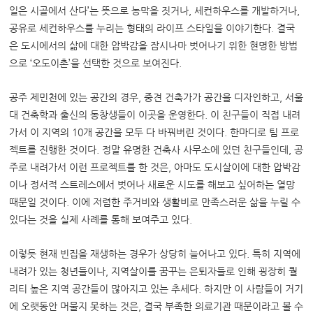
일은 시골에서 산다
’
는 뜻으로 농막을 짓거나
,
세컨하우스를 개발하거나
,
공유로 세컨하우스를 누리는 형태의 라이프 스타일을 이야기한다
.
결국
은 도시에서의 삶에 대한 압박감을 잠시나마 벗어나기 위한 현명한 방법
으로
‘
오도이촌
’
을 선택한 것으로 보여진다
.
공주 제민천에 있는 공간의 경우
,
중견 건축가가 공간을 디자인하고
,
서울
대 건축학과 출신의 동창생들이 이곳을 운영한다
.
이 친구들이 직접 내려
가서 이 지역의
10
개 공간을 모두 다 바꿔버린 것이다
.
한마디로 팀 프로
젝트를 진행한 것이다
.
정말 유명한 건축사 사무소에 있던 친구들인데
,
공
주로 내려가서 이런 프로젝트를 한 것은
,
아마도 도시살이에 대한 압박감
이나 정서적 스트레스에서 벗어나 새로운 시도를 해보고 싶어하는 열망
때문일 것이다
.
이에 저렴한 주거비와 생활비로 만족스러운 삶을 누릴 수
있다는 것을 실제 사례를 통해 보여주고 있다
.
이렇듯 현재 빈집을 재생하는 경우가 상당히 늘어나고 있다
.
특히 지역에
내려가 있는 청년들이나
,
지역살이를 꿈꾸는 은퇴자들로 인해 굉장히 퀄
리티 높은 지역 공간들이 많아지고 있는 추세다
.
하지만 이 사람들이 거기
에 오랫동안 머물지 못하는 것은
,
결국 부족한 의료기관 때문이라고 볼 수