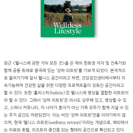
최근
<
웰니스에 관한 거의 모든 것
>
을 쓴 책의 한희경 저자 및 건축가와
함께 공동 취재로 중국에 있는
‘
상하 리트릿
’
를 가보게 되었다
.
본격적으
로 들어가기에 앞서 웰니스 공간이라고 하면
,
건강검진센터에서부터 지
속가능하며 건강한 삶을 위한 다양한 프로젝트들이 갖춰진 공간이라고
할 수 있다
.
또한
‘
홀리스틱
(holistic)’
은 웰니스에 명상을 결합한 리트릿이
라 할 수 있다
.
그래서
‘
상하 리트릿
’
은 의사도 상주해 있고
,
명상할 수 있
고
,
스파나 커뮤니티
,
더 나아가 혼자가 아닌 가족 모두가 함께 지낼 수 있
는 주거 공간도 마련되었다
.
이는 비단
‘
상하 리트릿
’
만을 이야기하지 않
으며
,
현재
‘
웰니스 리트릿
(wellness retreat)’
이라는 개념으로
,
해외에서
는 의료와 호텔
,
리조트의 중간쯤 되는 형태의 공간으로 확산되고 있다
.