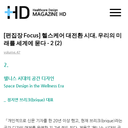
매
거
[편집장 Focus] 헬스케어 대전환 시대, 우리의 미
래를 세계에 묻다 - 2 (2)
진
volume.47
HD
2.
웰니스 시대의 공간 디자인
Space Design in the Wellness Era
_
정지연 브리크
(brique)
대표
『
개인적으로 신문 기자를 한
20
년 이상 했고
,
현재 브리크
(brique)
라는
공간 디자인 매체를 운영한 지
7
년 정도 된다
.
제목은
‘
웰니스 시대의 공