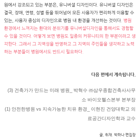
원에서 강조되고 있는 부분은
,
유니버셜 디자인이다
.
유니버셜 디자인은
결국
,
장애
,
연령
,
성별 등을 뛰어넘어 모든 사용자가 편리하게 이용할 수
있는
,
사용자 중심의 디자인으로 병원 내 환경을 개선하는 것이다
.
병원
환경에서 느껴지는 환대의 분위기를 유니버설디자인을 통해서도 경험할
수 있을 것이다
.
어떻게 보면 병원도 일종의 커뮤니티의 한 부분이라고 생
각한다
.
그래서 그 지역성을 반영하고 그 지역의 주민들을 생각하고 노력
하는 부분들이 병원에서도 반드시 필요하다
.
다음 편에서 계속됩니다.
(3) 건축가가 만드는 미래 병원_ 박혁수 ㈜삼우종합건축사사무
소 바이오헬스본부 본부장
(1)
안전한병원
vs
지속가능한 치유 환경_ 이현진 건양대학교 의
료공간디자인학과 교수
글, 취재. 박하나 편집장