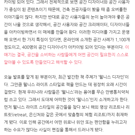
카이빙 되어 있다
.
그래서 전체적으로 보면 공간 디자이너와 공간 사용자
가 중심이 된 콘텐츠이기 때문에
,
건축 전공자들이 봤을 때 좀 오버롤한
이야기들이 많다
.
하지만 반대로 공간 사용자들의 눈이 높아져야 좋은 공
간이 나올 것으로 생각해서
,
공간 사용자와 공간 크리에이터
,
디자이너들
을 아카이빙하면서 이 매체를 만들어 왔다
.
이러한 미디어를 가지고 운영
해 오면서 한 가지 특징이 있다면
,
온라인에 소개한 공간 사례가
1,100
개
정도이고
, 400
명의 공간 디자이너가 아카이빙 되어 있다는 부분이다
.
이
얘기는 결국
,
공간을 소비하는 사람들에게 어떤 공간이 필요한지 스스로
알아볼 수 있도록 만들었다고 해석할 수 있다
.
오늘 발표를 맡게 된 부분이자
,
최근 발간한 책 주제가
‘
웰니스 디자인
’
이
다
.
그만큼 웰니스 라이프 스타일로 책을 만드는 데 굉장히 오래 시간이
걸렸다
.
현재 우리나라 사람들은
‘
웰니스
’
라는 용어를 무슨 만병통치약처
럼 쓰고 있다
.
그래서 도대체 어떠한 것이
‘
웰니스
’
인지 소개하고자 한다
.
먼저 웰니스 라이프 스타일의 공간들을 찾다 보니 해외 명상 리조트나 리
트릿
(retreat,
은신처와 같은 곳에서 맞춤형의 체험 리조트
)
까지 취재하
게 됐다
.
이로 인해 공간에서 어떤 위로나 위안 또는 편안함을 누리고자
하는 수요가 많다는 사실이 편집을 통해서 드러나게 됐다
.