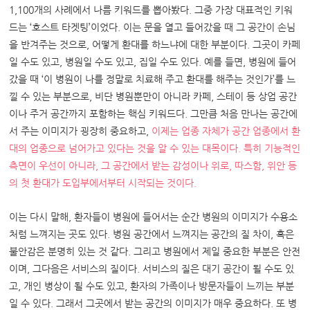
1,100
개의 사례에서 나름 키워드를 뽑아봤다
.
그중 가장 대표적인 키워
드는
‘
호스트 타겟팅
’
이었다
.
이는 문을 열고 들어갔을 때 그 공간이 손님
을 반겨주는 것으로
,
어떻게 환대를 하느냐에 대한 부분이다
.
그곳이 카페
일 수도 있고
,
병원일 수도 있고
,
집일 수도 있다
.
예를 들면
,
병원에 들어
갔을 때
‘
이 병원이 나를 정말로 치료해 주고 환대를 해주는 것인가
’
를 느
낄 수 있는 부분으로
,
비단 병원뿐만이 아니라 카페
,
스테이 등 상업 공간
이나 주거 공간까지 포함하는 핵심 키워드다
.
그만큼 처음 만나는 공간에
서 주는 이미지가 굉장히 중요하고
,
이제는 업종 자체가 공간 업종에서 환
대의 업종으로 넘어가고 있다는 것을 알 수 있는 대목이다
.
특히 기능적인
측면이 우선이 아니라
,
그 공간에서 받는 감성이나 위로
,
따스함
,
위안 등
의 첫 환대가 도입부에서부터 시작되는 것이다
.
이는 다시 말해
,
환자들이 병원에 들어서는 순간 병원의 이미지가 수용소
처럼 느껴지는 곳도 있다
.
병원 공간에서 느껴지는 공간의 질 차이
,
혹은
불안감은 분명히 있는 것 같다
.
그리고 병원에서 제일 중요한 부분은 안전
이며
,
그다음은 서비스의 질이다
.
서비스의 질은 대기 공간이 될 수도 있
고
,
개인 병상이 될 수도 있고
,
환자의 가족이나 방문자들이 느끼는 부분
일 수 있다
.
그래서 그곳에서 받는 공간의 이미지가 매우 중요하다
.
또 병