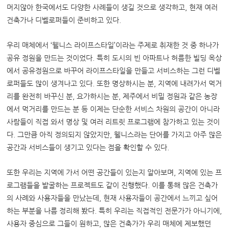
머지않아 한국에서도 다양한 사례들이 생길 것으로 생각하고
,
현재 여러
건축가나 디벨로퍼들이 준비하고 있다
.
우리 매체에서
‘
웰니스 라이프스타일
’
이라는 주제로 취재한 것 중 하나가
공유 정원을 만드는 것이었다
.
특히 도시의 빈 아파트나 허름한 빌딩 옥상
에서 공유정원으로 바꾸어 라이프스타일을 만들고 서비스하는 그런 디벨
로퍼들도 많이 생겨나고 있다
.
또한 명상하시는 분
,
지역에 내려가서 먹거
리를 완전히 바꾸신 분
,
요가하시는 분
,
제주에서 비밀 정원과 같은 농장
에서 먹거리를 만드는 분 등 이제는 단순한 서비스 차원의 공간이 아니라
사람들이 직접 와서 명상 및 여러 리트릿 프로그램에 참가하고 있는 것이
다
.
그만큼 아직 정의되지 않았지만
,
웰니스라는 단어를 가지고 아주 많은
공간과 서비스들이 생기고 있다는 점을 확인할 수 있다
.
또한 우리는 지역에 가서 어떤 공간들이 있는지 알아보며
,
지역에 있는 프
로그램들을 발굴하는 프로젝트도 같이 진행했다
.
이를 통해 많은 건축가
의 사례와 사용자들을 만났는데
,
현재 사용자들이 공간에서 느끼고 싶어
하는 부분을 나름 정리해 봤다
.
특히 우리는 직접적인 전문가가 아니기에
,
사용자 중심으로 그들이 원하고
,
많은 건축가가 우리 매체에 제보했던