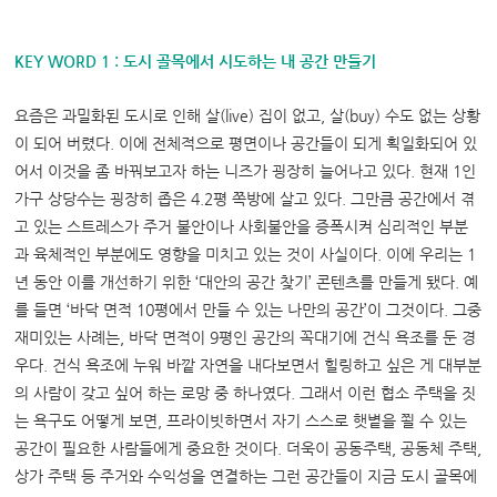
KEY WORD 1 :
도시 골목에서 시도하는 내 공간 만들기
요즘은 과밀화된 도시로 인해 살
(live)
집이 없고
,
살
(buy)
수도 없는 상황
이 되어 버렸다
.
이에 전체적으로 평면이나 공간들이 되게 획일화되어 있
어서 이것을 좀 바꿔보고자 하는 니즈가 굉장히 늘어나고 있다
.
현재
1
인
가구 상당수는 굉장히 좁은
4.2
평 쪽방에 살고 있다
.
그만큼 공간에서 겪
고 있는 스트레스가 주거 불안이나 사회불안을 증폭시켜 심리적인 부분
과 육체적인 부분에도 영향을 미치고 있는 것이 사실이다
.
이에 우리는
1
년 동안 이를 개선하기 위한
‘
대안의 공간 찾기
’
콘텐츠를 만들게 됐다
.
예
를 들면
‘
바닥 면적
10
평에서 만들 수 있는 나만의 공간
’
이 그것이다
.
그중
재미있는 사례는
,
바닥 면적이
9
평인 공간의 꼭대기에 건식 욕조를 둔 경
우다
.
건식 욕조에 누워 바깥 자연을 내다보면서 힐링하고 싶은 게 대부분
의 사람이 갖고 싶어 하는 로망 중 하나였다
.
그래서 이런 협소 주택을 짓
는 욕구도 어떻게 보면
,
프라이빗하면서 자기 스스로 햇볕을 쬘 수 있는
공간이 필요한 사람들에게 중요한 것이다
.
더욱이 공동주택
,
공동체 주택
,
상가 주택 등 주거와 수익성을 연결하는 그런 공간들이 지금 도시 골목에