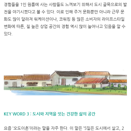
경험들을
1
인 원룸에 사는 사람들도 느껴보기 위해서 도시 골목으로의 발
전을 야기시켰다고 볼 수 있다
.
이로 인해 주거 문화뿐만 아니라 근무 문
화도 많이 달라져 워케이션이나
,
코워킹 등 많은 소비자의 라이프스타일
변화에 따른
,
질 높은 상업 공간의 경험 역시 많이 늘어나고 있음을 알 수
있다
.
KEY WORD 3 :
도시와 지역을 잇는 건강한 삶의 공간
요즘
‘
오도이촌
’
이라는 말을 자주 한다
.
이 말은
‘5
일은 도시에서 살고
, 2