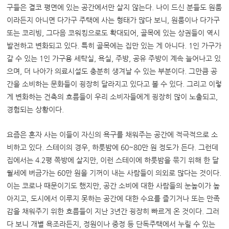
구들은 결코 평면에 있는 공간에서만 살지 않는다
.
나이 드신 분들도 원룸
이라든지 아니면 다가구 주택에 사는 형태가 많다 보니
,
원룸이나 다가구
또는 코리빙
,
그다음 코워킹으로도 확대되어
,
골목에 있는 상권들이 역시
발전하고 변화되고 있다
.
특히 골목에는 집만 있는 게 아니다
. 1
인 가구가
갈 수 있는
1
인 가구용 세탁실
,
욕실
,
주방
,
공유 주방이 계속 늘어나고 있
으며
,
더 나아가 의료시설도 충분히 생겨날 수 있는 부분이다
.
그만큼 공
간을 소비하는 문화들이 굉장히 달라지고 있다고 볼 수 있다
.
그리고 이렇
게 변화하는 건축의 흐름들이 우리 소비자들에게 굉장히 많이 노출되고
,
경험되는 상황이다
.
요즘은 혼자 사는 이들이 자신의 욕구를 채워주는 공간에 적극적으로 소
비하고 있다
.
스테이의 경우
,
하룻밤에
60~80
만 원 정도가 든다
.
그런데
집에서는
4.2
평 쪽방에 살지만
,
이런 스테이에 하룻밤을 묶기 위해 한 달
월세에 버금가는
60
만 원을 기꺼이 내는 사람들이 의외로 많다는 것이다
.
이는 코로나 때문이기도 했지만
,
공간 소비에 대한 사람들의 눈높이가 높
아지고
,
도시에서 이루지 못하는 공간에 대한 수요를 즐기거나 또는 만족
감을 채워주기 위한 흐름들이 지난
3
년간 굉장히 빠르게 온 것이다
.
그러
다 보니 개별 욕조라든지
,
정원이나 중정 등 단독주택에서 누릴 수 있는