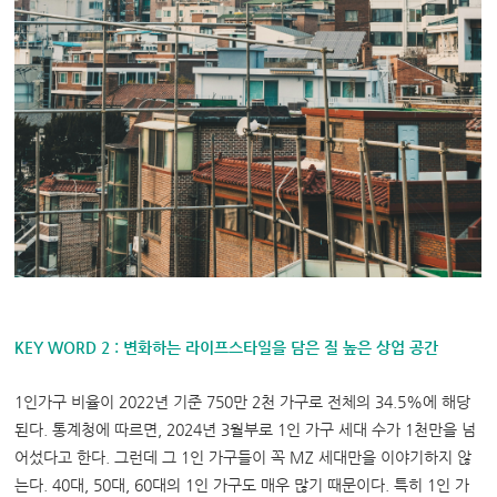
KEY WORD 2 :
변화하는 라이프스타일을 담은 질 높은 상업 공간
1
인가구 비율이
2022
년 기준
750
만
2
천 가구로 전체의
34.5%
에 해당
된다
.
통계청에 따르면
, 2024
년
3
월부로
1
인 가구 세대 수가
1
천만을 넘
어섰다고 한다
.
그런데 그
1
인 가구들이 꼭
MZ
세대만을 이야기하지 않
는다
. 40
대
, 50
대
, 60
대의
1
인 가구도 매우 많기 때문이다
.
특히
1
인 가