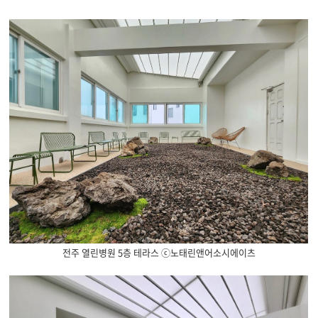
전주 열린병원 5층 테라스 ⓒ노태린앤어소시에이츠