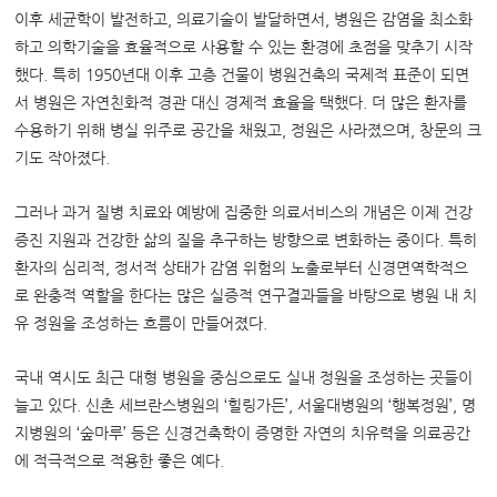
이후 세균학이 발전하고, 의료기술이 발달하면서, 병원은 감염을 최소화
하고 의학기술을 효율적으로 사용할 수 있는 환경에 초점을 맞추기 시작
했다. 특히 1950년대 이후 고층 건물이 병원건축의 국제적 표준이 되면
서 병원은 자연친화적 경관 대신 경제적 효율을 택했다. 더 많은 환자를
수용하기 위해 병실 위주로 공간을 채웠고, 정원은 사라졌으며, 창문의 크
기도 작아졌다.
그러나 과거 질병 치료와 예방에 집중한 의료서비스의 개념은 이제 건강
증진 지원과 건강한 삶의 질을 추구하는 방향으로 변화하는 중이다. 특히
환자의 심리적
,
정서적 상태가 감염 위험의 노출로부터 신경면역학적으
로 완충적 역할을 한다는 많은 실증적 연구결과들을 바탕으로 병원 내 치
유 정원을 조성하는 흐름이 만들어졌다.
국내 역시도 최근 대형 병원을 중심으로도 실내 정원을 조성하는 곳들이
늘고 있다. 신촌 세브란스병원의 ‘힐링가든’, 서울대병원의 ‘행복정원’, 명
지병원의 ‘숲마루’ 등은 신경건축학이 증명한 자연의 치유력을 의료공간
에 적극적으로 적용한 좋은 예다.