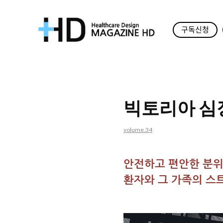
구독신청
매
거
진
빅토리아 심
HD
volume.34
안전하고 편안한 분
환자와 그 가족의 스