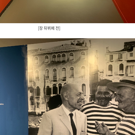
[장 뒤뷔페 전]