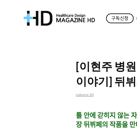
구독신청
매
거
진
[이현주 병원
HD
이야기] 뒤뷔
volume.30
틀 안에 갇히지 않는 
장 뒤뷔페의 작품을 만