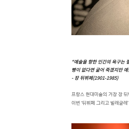
“
예술을 향한 인간의 욕구는
빵이 없다면 굶어 죽겠지만 예
-
장 뒤뷔페
(1901-1985)
프랑스 현대미술의 거장 장 뒤
이번 ‘뒤뷔페 그리고 빌레글레’