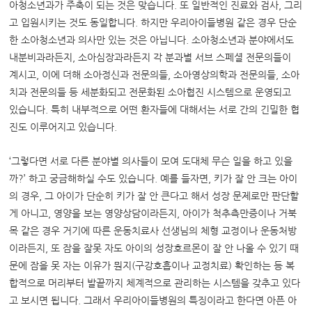
아청소년과가 주축이 되는 것은 맞습니다. 또 일반적인 진료와 검사, 그리
고 입원시키는 것도 동일합니다. 하지만 우리아이들병원 같은 경우 단순
한 소아청소년과 의사만 있는 것은 아닙니다. 소아청소년과 분야에서도
내분비과라든지, 소아심장과라든지 각 분과별 서브 스페셜 전문의들이
계시고, 이에 더해 소아정신과 전문의들, 소아영상의학과 전문의들, 소아
치과 전문의들 등 세분화되고 전문화된 소아협진 시스템으로 운영되고
있습니다. 특히 내부적으로 어떤 환자들에 대해서는 서로 간의 긴밀한 협
진도 이루어지고 있습니다.
‘그렇다면 서로 다른 분야별 의사들이 모여 도대체 무슨 일을 하고 있을
까?’ 하고 궁금해하실 수도 있습니다. 예를 들자면, 키가 잘 안 크는 아이
의 경우, 그 아이가 단순히 키가 잘 안 큰다고 해서 성장 문제로만 판단할
게 아니고, 영양을 보는 영양상담이라든지, 아이가 척추측만증이나 거북
목 같은 경우 거기에 따른 운동치료사 선생님의 체형 교정이나 운동처방
이라든지, 또 잠을 잘못 자도 아이의 성장호르몬이 잘 안 나올 수 있기 때
문에 잠을 못 자는 이유가 뭔지(구강호흡이나 교정치료) 확인하는 등 복
합적으로 머리부터 발끝까지 체계적으로 관리하는 시스템을 갖추고 있다
고 보시면 됩니다. 그래서 우리아이들병원의 특징이라고 한다면 아픈 아