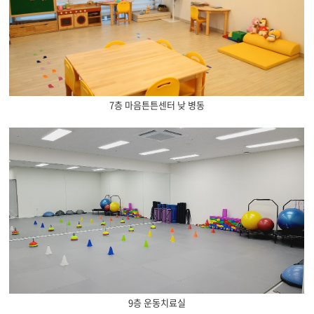
7층 마음튼튼센터 낮 병동
9층 운동치료실