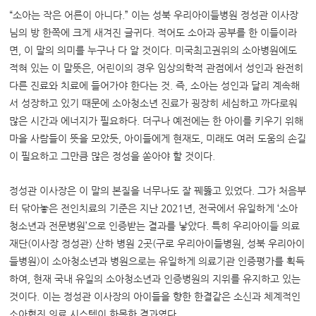
“소아는 작은 어른이 아니다.” 이는 성북 우리아이들병원 정성관 이사장
님의 방 한쪽에 크게 새겨진 글귀다. 적어도 소아과 공부를 한 이들이라
면, 이 말의 의미를 누구나 다 알 것이다. 미국최고권위의 소아병원에도
적혀 있는 이 말뜻은, 어린이의 경우 임상의학적 관점에서 성인과 완전히
다른 진료와 치료에 들어가야 한다는 것. 즉, 소아는 성인과 달리 계속해
서 성장하고 있기 때문에 소아청소년 진료가 굉장히 세심하고 까다로워
많은 시간과 에너지가 필요하다. 더구나 예전에는 한 아이를 키우기 위해
마을 사람들이 뜻을 모았듯, 아이들에게 현재도, 미래도 여러 도움의 손길
이 필요하고 그만큼 많은 정성을 쏟아야 할 것이다.
정성관 이사장은 이 말의 본질을 너무나도 잘 꿰뚫고 있었다. 그가 처음부
터 닦아놓은 전인치료의 기준은 지난 2021년, 전국에서 유일하게 ‘소아
청소년과 전문병원’으로 인증받는 결과를 낳았다. 특히 우리아이들 의료
재단(이사장 정성관) 산하 병원 2곳(구로 우리아이들병원, 성북 우리아이
들병원)이 소아청소년과 병원으로는 유일하게 의료기관 인증평가를 획득
하여, 현재 국내 유일의 소아청소년과 인증병원의 지위를 유지하고 있는
것이다. 이는 정성관 이사장의 아이들을 향한 한결같은 소신과 체계적인
소아협진 의료 시스템이 한몫한 결과였다.