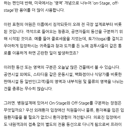
하는 편인데 반해, 미국에서는 ‘영역’ 개념으로 나누어 ‘on-Stage, off-
stage’란 용어를 더 많이 사용합니다.
이런 표현의 어원은 이름에서 짐작되듯이 오래 전 극장 설계로부터 비롯
된 것입니다. 객석으로 들어오는 청중과, 공연자들의 동선을 구분하기 위
해 시작된 것이죠. 예를 들어 콜로세움을 지었는데, 토가(toga)를 걸치고
우아하게 입장하시는 귀족들과 창과 도끼를 든 노예 검투사들이 같은 통
로를 이용하게 하면 곤란한 일이 발생하겠죠?
이러한 동선 또는 영역의 구분은 오늘날 많은 건물에서 볼 수 있습니다.
공연시설 외에도, 스타디움 같은 운동시설, 백화점이나 식당가를 비롯한
판매시설 등 일반인(고객)들의 영역과 내부직원 및 물류의 영역을 나뉘는
건물 종류는 무수히 많습니다.
그러면. 병원설계에 있어서 On-Stage와 Off-Stage를 구분하는 장점은
무엇일까요? 우선 외래환자 입장에선 직원들이나 물류, 환자복을 입은 입
원환자들을 볼 필요가 없으니 환자경험이 개선됩니다. 의료진 입장에서
도 내원객과의 접촉 없이 별도의 전용 동선으로 다니게 됨으로써 프라이