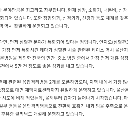
과 분야만큼은 최고라고 자부합니다
.
현재 심장
,
소화기
,
내분비
,
신장
성화되어 있습니다
.
또한 정형외과
,
신경외과
,
신경과 등도 체계를 갖
템 역시 활발하게 운영되고 있습니다
.
르다면
,
먼저 심혈관 분야가 특화되어 있다는 점입니다
.
안지오(심혈관
 가장 먼저 특화시킨 데다가 심혈관 시술 관련된 케이스 역시 울산
전문병원을 제외한 전국의 민간
·
중소 병원 중에서 가장 먼저 개흉 심장
5
천에서
5
만 건 정도로 좋은 성과를 내고 있습니다
.
감염에 관련된 음압격리병동
2
개를 오픈하였으며
,
지역 내에서 가장 
요청으로 대면 재택치료센터까지 유일하게 운영하고 있습니다
.
울산은
타 시도에 비해 적었는데
,
올해부터 갑자기 늘어나기 시작했습니다
.
마
일부 병동을 음압격리병동으로 전환해 호흡기 내과 팀을 주축으로 운
로 후유증 클리닉도 개설해 운영하고 있습니다
.