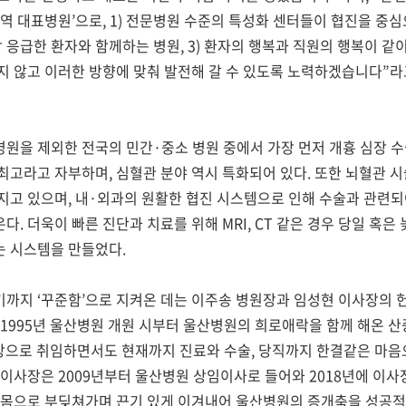
지역 대표병원
’
으로
, 1)
전문병원 수준의 특성화 센터들이 협진을 중심
 응급한 환자와 함께하는 병원
, 3)
환자의 행복과 직원의 행복이 같이
지 않고 이러한 방향에 맞춰 발전해 갈 수 있도록 노력하겠습니다
”
라
병원을 제외한 전국의 민간
·
중소 병원 중에서 가장 먼저 개흉 심장 
 최고라고 자부하며
,
심혈관 분야 역시 특화되어 있다
.
또한 뇌혈관 시
지고 있으며
,
내
·
외과의 원활한 협진 시스템으로 인해 수술과 관련되
온다
.
더욱이 빠른 진단과 치료를 위해
MRI, CT
같은 경우 당일 혹은
는 시스템을 만들었다
.
있기까지
‘
꾸준함
’
으로 지켜온 데는 이주송 병원장과 임성현 이사장의 
1995
년 울산병원 개원 시부터 울산병원의 희로애락을 함께 해온 산
장으로 취임하면서도 현재까지 진료와 수술
,
당직까지 한결같은 마음
 이사장은
2009
년부터 울산병원 상임이사로 들어와
2018
년에 이사
 몸으로 부딪쳐가며 끈기 있게 이겨내어 울산병원의 증개축을 성공