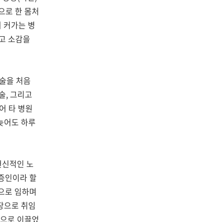
으로 한 몸처
 커가는 병
고 소감을
수술을 처음
술
,
그리고
어 타 병원
 늦어도 하루
헌신적인 노
증인이라 할
으로 임하며
장으로 취임
적으로 이끌었