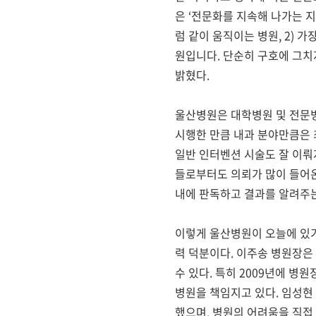
은
‘
전문화를 지속해 나가는 
럼 같이 움직이는 병원
, 2)
가장
원입니다
.
단순히 구호에 그치
밝혔다
.
울산병원은 대학병원 및 전문
시행한 만큼 내과 분야만큼은
일반 인터벤션 시술도 잘 이뤄
들로부터도 의뢰가 많이 들어
내에 판독하고 결과를 알려주
이렇게 울산병원이 오늘에 
력 덕분이다
.
이주송 병원장은
수 있다
.
특히
2009
년에 병원
병원을 책임지고 있다
.
임성현
했으며
,
병원의 어려움을 직접