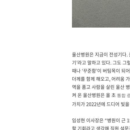
울산병원은 지금이 전성기다
.
기
’
라고 말하고 있다
.
그도 그
때나
‘
꾸준함
’
이 버팀목이 되어
더께를 함께 해오고
,
어려움 가
역을 품고 사람을 살린 울산 
켜 온 울산병원은 올 초
통합 
가치가
2022
년에 드디어 빛을
임성현 이사장은
“
병원이 근
1
할 기회라고 생각해 직원 설