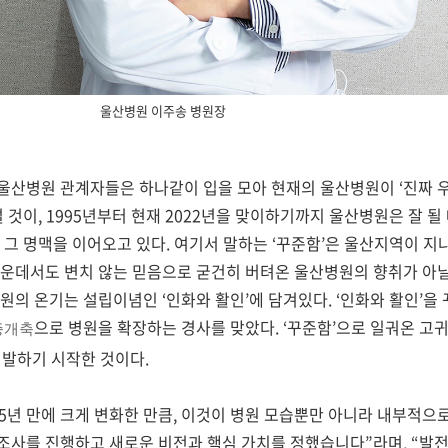
울산병원 이주송 병원장
울산병원 관계자들은 하나같이 입을 모아 현재의 울산병원이
‘
진짜 
럴 것이
, 1995
년부터 현재
2022
년을 맞이하기까지 울산병원은 잘 될 
 그 명맥을 이어오고 있다
.
여기서 말하는
‘
꾸준함
’
은 울산지역이 지
운데서도 변치 않는 믿음으로 굳건히 버텨온 울산병원의 향취가 아
병원의 온기는 설립이념인
‘
인화와 활인
’
에 담겨있다
. ‘
인화와 활인
’
을 
으로 병원을 확장하는 경사를 맞았다
. ‘
꾸준함
’
으로 일궈온 고
증개축
 발하기 시작한 것이다
.
5
년 만에 크게 변화한 만큼
,
이것이 병원 모습뿐만 아니라 내부적으로
문조사를 진행하고 새로운 비전과 핵심 가치를 정했습니다
”
라며
, “
발전