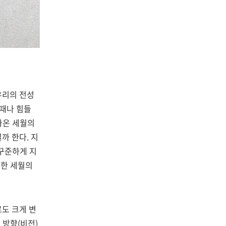
우리의 전성
때나 힘들
나온 세월의
닐까 한다
.
지
꾸준하게 지
귀한 세월의
도 크게 변
 방향
(
비전
)