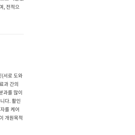
며
,
전적으
인
(
서로 도와
료과 간의
분과를 많이
습니다
.
활인
환자를 케어
것이 개원목적