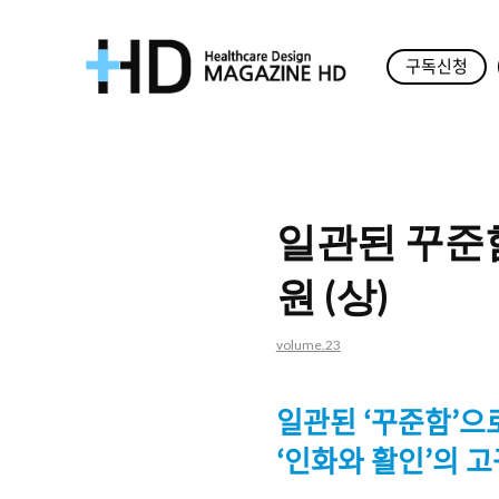
구독신청
매
거
진
일관된 꾸준
HD
원 (상)
volume.23
일관된
‘
꾸준함
’
으
‘
인화와 활인
’
의 고