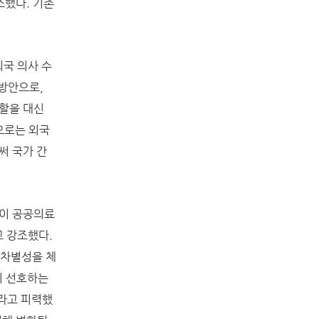
조했다. 기존
외국 의사 수
 방안으로,
역할을 대신
으로는 외국
써 국가 간
심이 공공의료
고 강조했다.
 차별성을 체
이 선호하는
무라고 피력했