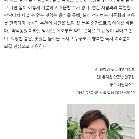
고 나면 몸이 이렇게 가뿐하고 개운할 수가 없다.
좋은 사람과의 특별한
만남에서 빠질 수 없는 맛있는 음식을 통해,
봄이 선사하는 나른함과 여유
를 만끽하며 휴식과 충전의 시간을 보다 질 높은 순간으로 맞이하길 바란
다.
‘약식동원’이라는 말처럼,
예로부터 약과 음식은 그 근원이 같다고 했
다.
희망찬 봄날,
맛있는 음식을 드시고 누구보다 행복한 독자 여러분이
되길 진심으로 기원한다.
글. 송창민 푸드애널리스트
전) 온지음 맛공방 연구원
푸드 애널리스트
ANA DRONE 맛집 칼럼 2018~2020