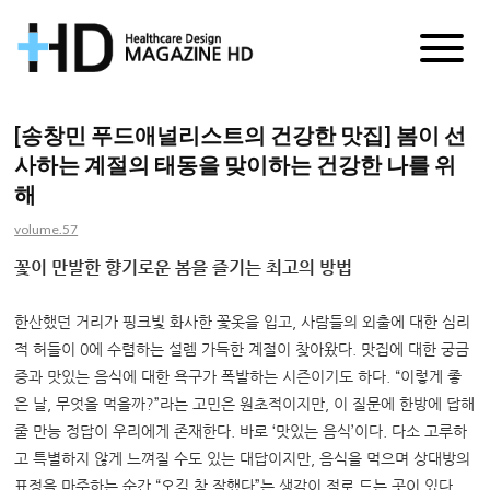
매
거
[송창민 푸드애널리스트의 건강한 맛집] 봄이 선
사하는 계절의 태동을 맞이하는 건강한 나를 위
진
해
HD
volume.57
꽃이 만발한 향기로운 봄을 즐기는 최고의 방법
한산했던 거리가 핑크빛 화사한 꽃옷을 입고, 사람들의 외출에 대한 심리
적 허들이 0에 수렴하는 설렘 가득한 계절이 찾아왔다. 맛집에 대한 궁금
증과 맛있는 음식에 대한 욕구가 폭발하는 시즌이기도 하다. “이렇게 좋
은 날, 무엇을 먹을까?”라는 고민은 원초적이지만, 이 질문에 한방에 답해
줄 만능 정답이 우리에게 존재한다. 바로 ‘맛있는 음식’이다. 다소 고루하
고 특별하지 않게 느껴질 수도 있는 대답이지만, 음식을 먹으며 상대방의
표정을 마주하는 순간 “오길 참 잘했다”는 생각이 절로 드는 곳이 있다.