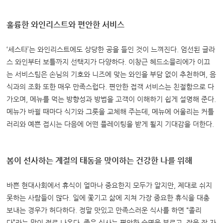
훌륭한 와인리스트와 편안한 서비스
‘세스타’는 와인리스트에도 상당한 공을 들인 것이 느껴진다.
엄선된 글라
스 와인부터 보틀까지 선택지가 다양하다.
이창근 헤드소믈리에가 이끄
는 서비스팀은 손님의 기호와 니즈에 맞는 와인을 부담 없이 추천하며,
음
식과의 조화 또한 매우 만족스럽다.
편안한 접객 서비스는 친절함으로 다
가오며,
메뉴를 먹는 방향성과 방법을 고객이 이해하기 쉽게 설명해 준다.
메뉴가 바뀔 때마다 식기와 그릇을 교체해 주는데, 메뉴에 어울리는 커틀
러리와 예쁜 접시는 다음에 어떤 플레이팅을 받게 될지 기대감을 더한다.
봄이 선사하는 계절의 태동을 맞이하는 건강한 나를 위해
바쁜 현대사회에서 휴식이 얼마나 중요한지 모두가 알지만,
제대로 쉬지
못하는 사람들이 많다.
일에 쫓기고 삶에 지쳐 가장 중요한 휴식을 대충
보내는 경우가 허다하다.
정말 맛있고 만족스러운 식사를 하면 “졸리
다”라는 말이 절로 나온다.
좋은 식사는 편안한 숙면을 부르고,
잠을 잘 자