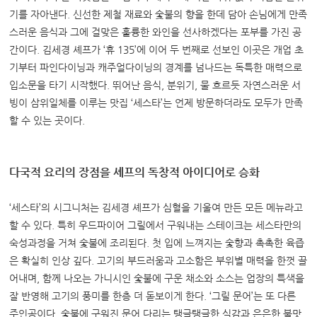
기를 자아낸다.
신선한 제철 재료와 숯불의 향을 한데 담아 손님에게 만족
스러운 음식과 그에 걸맞은 훌륭한 와인을 선사하겠다는 포부를 가진 공
간이다.
김세경 셰프가 ‘휴
135’에 이어 두 번째로 선보인 이곳은 개업 초
기부터 파인다이닝과 캐주얼다이닝의 경계를 넘나드는 독특한 매력으로
입소문을 타기 시작했다.
뛰어난 음식,
분위기,
물 흐르듯 자연스러운 서
빙이 삼위일체를 이루는 맛집 ‘세스타’는 언제 방문하더라도 모두가 만족
할 수 있는 곳이다.
다국적 요리의 장점을 셰프의 독창적 아이디어로 승화
‘세스타’의 시그니처는 김세경 셰프가 심혈을 기울여 만든 모든 메뉴라고
할 수 있다.
특히 우드파이어 그릴에서 구워내는 스테이크는 세스타만의
숙성과정을 거쳐 숯불에 조리된다.
첫 입에 느껴지는 숯향과 촉촉한 육즙
은 확실히 인상 깊다. 고기의 부드러움과 고소함은 부위별 매력을 한껏 끌
어내며,
함께 나오는 가니시인 숯불에 구운 채소와 소스는 업장의 특색을
잘 반영해 고기의 풍미를 한층 더 돋보이게 한다.
‘그릴 문어’는 또 다른
주인공이다.
숯불에 구워진 문어 다리는 탱글탱글한 식감과 은은한 불맛