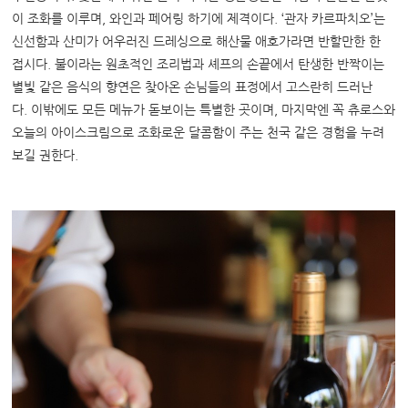
이 조화를 이루며,
와인과 페어링 하기에 제격이다.
‘관자 카르파치오’는
신선함과 산미가 어우러진 드레싱으로 해산물 애호가라면 반할만한 한
접시다.
불이라는 원초적인 조리법과 셰프의 손끝에서 탄생한 반짝이는
별빛 같은 음식의 향연은 찾아온 손님들의 표정에서 고스란히 드러난
다.
이밖에도 모든 메뉴가 돋보이는 특별한 곳이며,
마지막엔 꼭 츄로스와
오늘의 아이스크림으로 조화로운 달콤함이 주는 천국 같은 경험을 누려
보길 권한다.