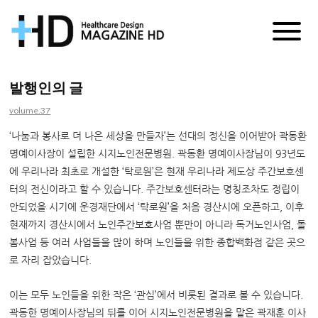
매
거
발행인의 글
진
volume.37
HD
‘나눔과 봉사로 더 나은 세상을 만들자’는 선대의
정신을 이어받아 곽동환
명예이사장이 설립한
시지노인전문병원.
곽동환 명예이사장님이 93년도
에 우리나라 최초로 개설한 ‘탁로원’은 현재 우리나라 제도상 주간보호센
터의 전신이라고 할 수 있습니다. 주간보호센터라는 명칭조차도 정립이
안되었을 시기에 운경재단에서 ‘탁로원’을 처음 경산시에 오픈하고, 이후
현재까지 경산시에서 노인주간보호사업 뿐만이 아니라 독거노인사업, 돌
봄사업 등 여러 사업들을 많이 하며 노인들을 위한 종합백화점 같은 곳으
로 자리 잡았습니다.
이는 모두 노인들을 위한 작은 ‘관심’에서 비롯된 결과로 볼 수 있습니다.
곽동한 명예이사장님의 뒤를 이어 시지노인전문병원을 맡은 곽재훈 이사