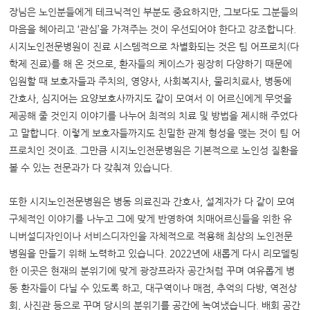
장님은 노인분들에게 테크닉적인 부분도 중요하지만, 그보다도 그분들의
마음을 헤아리고 ‘관심’을 가져주는 것이 우선되어야 한다고 강조합니다.
시지노인전문병원이 진료 시스템적으로 차별화되는 것은 팀 어프로치(다
학제 진료)를 해 온 것으로, 환자들의 케이스가 굉장히 다양하기 때문에
입원할 때 보호자들과 주치의, 영양사, 사회복지사, 물리치료사, 병동에
간호사, 심지어는 요양보호사까지도 같이 모여서 이 어르신에게 무엇을
제공해 줄 것인지 이야기를 나누어 최적의 치료 및 방법을 제시해 주었다
고 말합니다. 이렇게 보호자들까지도 친밀한 관계 형성을 맺는 것이 팀 어
프로치인 것이죠.
그만큼 시지노인전문병원은 기본적으로 노인성 질환을
볼 수 있는 전문과가 다 갖춰져 있습니다.
또한 시지노인전문병원은
병동 의료진과 간호사, 설계자가 다 같이
모여
구체적인 이야기를 나누고 그에 맞게 반영하여
치매어르신들을 위한 유
니버설디자인이나 서비스디자인을 자체적으로 적용해 최상의 노인전문
병원을 만들기 위해 노력하고 있습니다. 2022년에 새롭게 다시 리모델링
한 이곳은 현재의 분위기에 맞게 광장프라자 공간처럼 꾸며 여유롭게 병
동 환자들이 다닐 수 있도록 하고, 대구역이나 매점, 추억의 다방, 역전상
회, 사진관 등으로 꾸며 당시의 분위기를 공간에 녹여냈습니다. 배회 공간