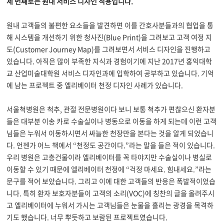
세 번째로는 원내 서비스 디자인 적용입니다.
원내 고객들의 불편한 요소들을 발견하면 이를 간호사분들과의 협업을 통
해 시스템을 개선하기 위한 청사진(Blue Print)을 그려보고 고객 여정 지
도(Customer Journey Map)를 그려보면서 서비스 디자인을 진행하고
있습니다. 아직은 많이 부족한 지식과 경험이기에 지난 2017년 홍익대학
교 산업미술대학원 서비스 디자인과에 입학하여 공부하고 있습니다. 기억
에 남는 프로젝트 중 엘리베이터 천정 디자인 사례가 있습니다.
서울척병원은 척추, 관절 전문병원이다 보니 보통 척추가 편찮으신 환자분
들은 대부분 이송 카로 수술실이나 병동으로 이동을 하게 되는데 이런 고객
님들은 누워서 이동하시면서 싸늘한 천장만을 본다는 것을 알게 되었습니
다. 언젠가 어느 책에서 “천정도 공간이다.”라는 말을 들은 적이 있습니다.
우리 병원은 고층건물이라 엘리베이터를 꼭 타야지만 수술실이나 병실로
이동할 수 있기 때문에 엘리베이터 천정에 “걱정 마세요. 힘내세요.”라는
문구를 적어 보았습니다. 그리고 이에 대한 고객들의 반응은 폭발적이었습
니다. 특히 환자 보호자분들이 고객의 소리(VOC)에 칭찬의 글을 올려주시
고 엘리베이터에 누워서 가시는 고객님들은 눈물을 흘리는 광경을 목격하
기도 했습니다. 너무 뿌듯하고 보람된 프로젝트였습니다.