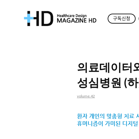
구독신청
매
거
진
의료데이터와
HD
성심병원 (하
volume.42
환자 개인의 맞춤형 치료 
휴머니즘이 가미된 디지털 