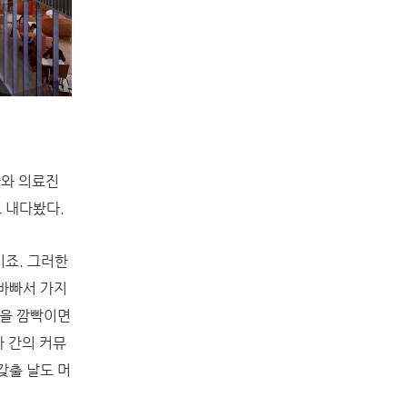
자와 의료진
로 내다봤다.
이죠. 그러한
 바빠서 가지
눈을 깜빡이면
 간의 커뮤
갖출 날도 머