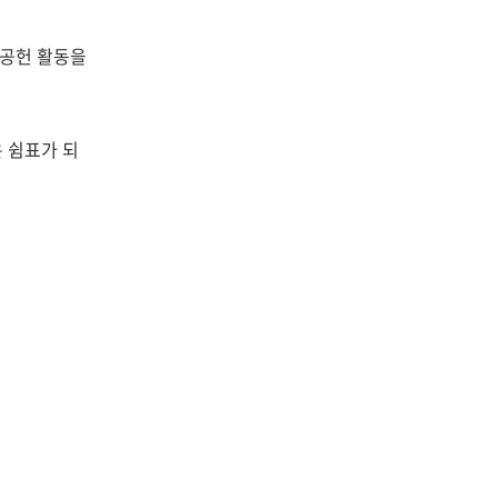
회공헌 활동을
 쉼표가 되