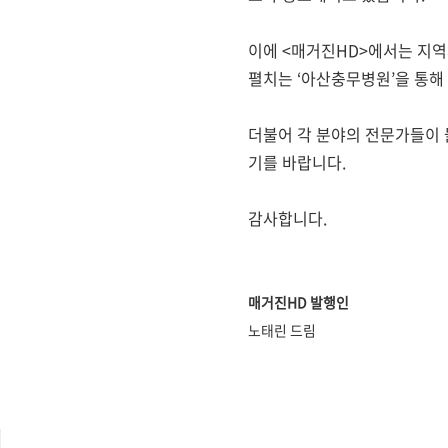
이에
<
매거진
HD>
에서는 지역
펼치는
‘
아산충무병원
’
을 통해
더불어 각 분야의 전문가들이 
기를 바랍니다
.
감사합니다
.
매거진
HD
발행인
노태린 드림