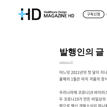
구독신청
매
거
진
발행인의 글
HD
volume.07
어느덧
2021
년의 첫 달이 지
올해의
1
월은 마치 겨울의 정
우리나라에 코로나
19
바이러스
두 코로나
19
가 만든 비일상의
력으로 백신 개발소식이 하나