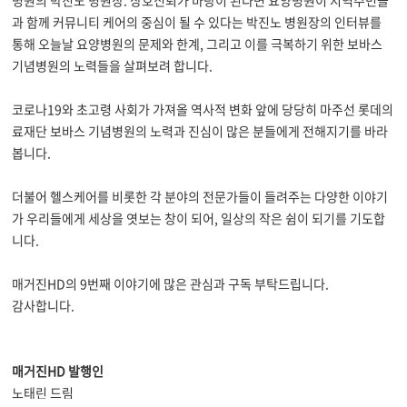
병원의 박진노 병원장
.
상호신뢰가 바탕이 된다면 요양병원이 지역주민들
과 함께 커뮤니티 케어의 중심이 될 수 있다는 박진노 병원장의 인터뷰를
통해 오늘날 요양병원의 문제와 한계
,
그리고 이를 극복하기 위한 보바스
기념병원의 노력들을 살펴보려 합니다
.
코로나
19
와 초고령 사회가 가져올 역사적 변화 앞에 당당히 마주선 롯데의
료재단 보바스 기념병원의 노력과 진심이 많은 분들에게 전해지기를 바라
봅니다
.
더불어 헬스케어를 비롯한 각 분야의 전문가들이 들려주는 다양한 이야기
가 우리들에게 세상을 엿보는 창이 되어
,
일상의 작은 쉼이 되기를 기도합
니다
.
매거진
HD
의
9
번째 이야기에 많은 관심과 구독 부탁드립니다
.
감사합니다
.
매거진
HD
발행인
노태린 드림