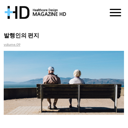
매
거
발행인의 편지
진
volume.09
HD