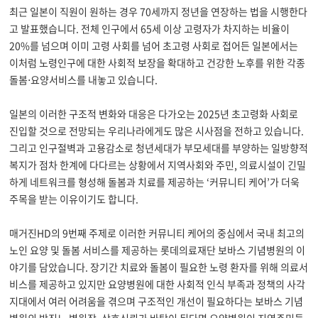
최근 일본이 직원이 원하는 경우
70
세까지 정년을 연장하는 법을 시행한다
고 발표했습니다
.
전체 인구에서
65
세 이상 고령자가 차지하는 비율이
20%
를 넘으며 이미 고령 사회를 넘어 초고령 사회로 접어든 일본에서는
이처럼 노령인구에 대한 사회적 보장을 확대하고 건강한 노후를 위한 각종
돌봄
⋅
요양서비스를 내놓고 있습니다
.
일본의 이러한 구조적 변화와 대응은 다가오는
2025
년 초고령화 사회로
진입할 것으로 전망되는 우리나라에게도 많은 시사점을 전하고 있습니다
.
그리고 인구절벽과 고용감소로 청년세대가 부모세대를 부양하는 일방향적
복지가 점차 한계에 다다르는 상황에서 지역사회와 주민
,
의료시설이 긴밀
하게 네트워크를 형성해 돌봄과 치료를 제공하는
‘
커뮤니티 케어
’
가 더욱
주목을 받는 이유이기도 합니다
.
매거진
HD
의
9
번째 주제로 이러한 커뮤니티 케어의 중심에서 국내 최고의
노인 요양 및 돌봄 서비스를 제공하는 롯데의료재단 보바스 기념병원의 이
야기를 담았습니다
.
장기간 치료와 돌봄이 필요한 노령 환자를 위해 의료서
비스를 제공하고 있지만 요양병원에 대한 사회적 인식 부족과 정책의 사각
지대에서 여러 어려움을 겪으며 구조적인 개선이 필요하다는 보바스 기념