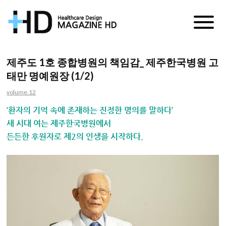
매
거
제주도 1호 종합병원의 책임감_ 제주한국병원 고
태만 명예원장 (1/2)
진
volume.12
HD
‘환자의 기억 속에 존재하는 진정한 명의를 말하다’
새 시대 여는 제주한국병원에서
든든한 후원자로 제2의 인생을 시작하다.