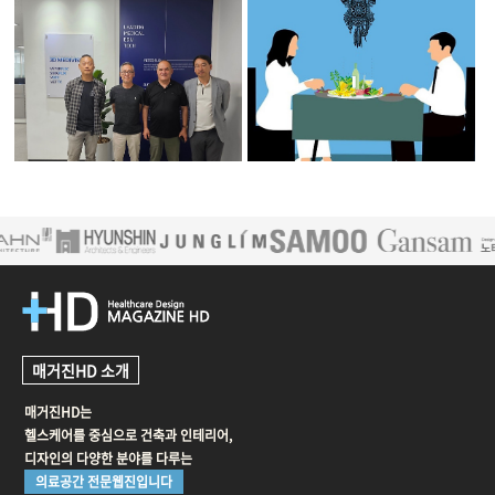
volume.37
volume.37
[양재혁의 바이오Talk 헬스Talk] 타
[이수경 원장의 행복을 주는 건강 코
지키스탄과의 인연을 또 다른 협력
칭] 니들이 밥맛을 알아?
의 발판으로
매거진HD 소개
매거진HD는
헬스케어를 중심으로 건축과 인테리어,
디자인의 다양한 분야를 다루는
의료공간 전문웹진입니다