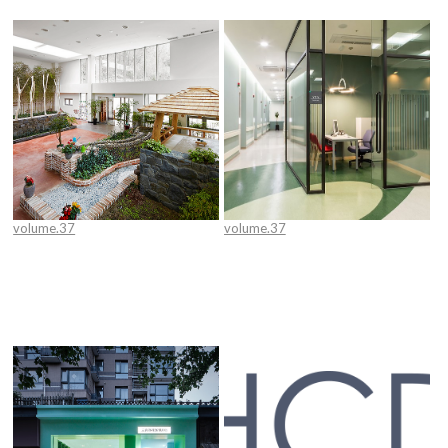
volume.37
volume.37
청풍호 노인사랑병원 치매센터
[Special Column] 의료환경에서 색
의 사용