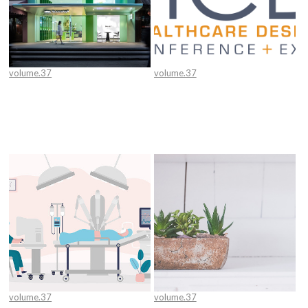
volume.37
volume.37
Beauty π technology skin care
[News] 2023 HCD
center
Expo&Conference
volume.37
volume.37
[인천가톨릭대학교 바이오헬스디자
[최경숙 간호부장의 노인병원 애상]