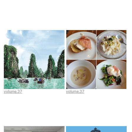
인전공] 의료산업 뉴패러다임, “의
아~ 옛날이여~~~~
료 로봇”
volume.37
volume.37
[임진우 건축가의 '함께 떠나고 싶은
[박효진 교수의 '맛있는 집'] For
그곳'] 베트남의 비경 하롱베이와 역
Lovers Only
동의 도시 호찌민