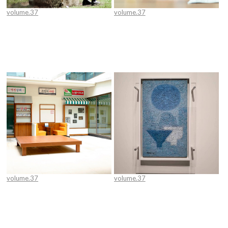
volume.37
volume.37
발행인의 글
나눔과 봉사로 더 나은 세상 만드는
시지노인전문병원 (상)
volume.37
volume.37
내 것이 아닌 모두를 위한 최선을 추
[이현주 병원 마케터가 바라본 짧고
구하는 시지노인전문병원 (하)
얕은 문화이야기] 김환기 기획전 ‘한
점 하늘.. 김환기’