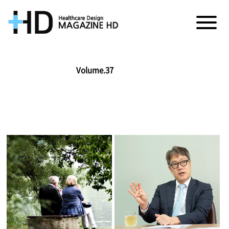
매
거
Volume.37
진
HD