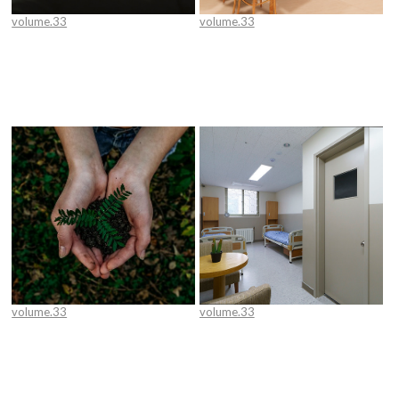
volume.33
volume.33
[인천가톨릭대학교 바이오헬스디자
서북병원 치매안심병동
인전공] 더 나은 수면 건강을 이끄는
슬립테크 분야 살펴보기
volume.33
volume.33
발행인의 글
계요병원