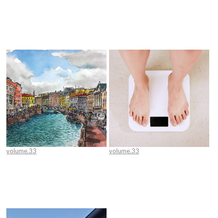
진심과 노력이 필요한 시대
마음 편하게 사는 법
volume.33
volume.33
[임진우 건축가의 '함께 떠나고 싶은
[이수경 원장의 행복을 주는 건강 코
그곳'] 러시아 예술의 성지, 상트페
칭] 비만은 미용일까? 질병일까?
테르부르크