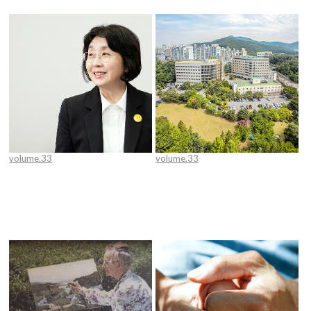
volume.33
volume.33
정신의 건강은 가정의 행복, 계요병
창살 없는 병원을 꿈꾸는 계요병원
원 (상)
(하)