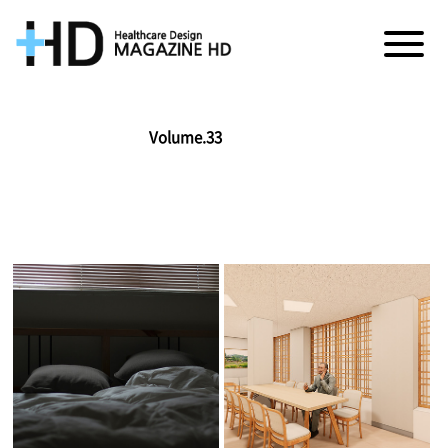
매
거
Volume.33
진
HD