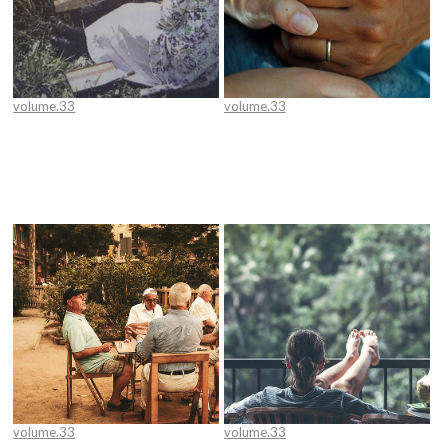
volume.33
volume.33
[이현주 병원 마케터가 바라본 짧고
[최경숙 간호부장의 노인병원 애상]
얕은 문화이야기] 삶의 가장 빛나는
경험 많은 간호사가 되기까지
순간은 바로 지금이군요!
volume.33
volume.33
[Hot Issue] 치매 친화 환경을 향한
[Special Column] 예민한 사람이