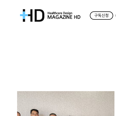
구독신청
매
거
진
HD